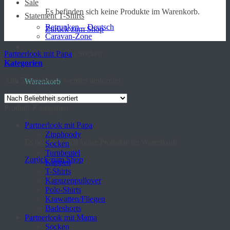
Sale
Es befinden sich keine Produkte im Warenkorb.
Statement T-Shirts
Betrunken – Deutsch
Zurück zum Shop
Caravan-Zone
Partnerlook mit Papa
/
Socken
Kategorien
Nach
Alle 5 Ergebnisse werden angezeigt
Warenkorb
Beliebtheit
sortiert
Produkt-Kategorien
Partnerlook mit Papa
Zipphoody
Es befinden sich keine Produkte im Warenkorb.
Socken
Turnbeutel
Zurück zum Shop
Kappen
T-Shirts
Kapuzenpullover
Polo-Shirts
Krawatten/Fliegen
Badeshorts
Partnerlook mit Mama
Socken