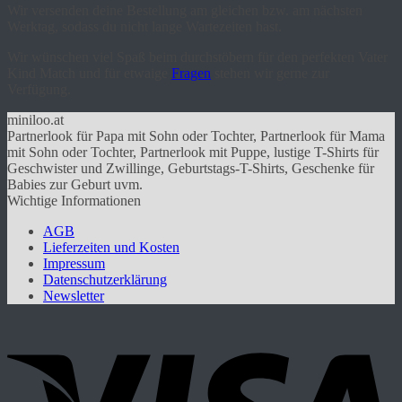
Wir versenden deine Bestellung am gleichen bzw. am nächsten
Werktag, sodass du nicht lange Wartezeiten hast.
Wir wünschen viel Spaß beim durchstöbern für den perfekten Vater
Kind Match und für etwaige
Fragen
stehen wir gerne zur
Verfügung.
miniloo.at
Partnerlook für Papa mit Sohn oder Tochter, Partnerlook für Mama
mit Sohn oder Tochter, Partnerlook mit Puppe, lustige T-Shirts für
Geschwister und Zwillinge, Geburtstags-T-Shirts, Geschenke für
Babies zur Geburt uvm.
Wichtige Informationen
AGB
Lieferzeiten und Kosten
Impressum
Datenschutzerklärung
Newsletter