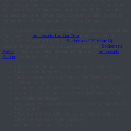
setzen ist angesagter denn je. Sie dürfen nicht nur schrill und bunt
sein, sie dürfen auch Statements transportieren. Und nach dem es
das alles schon gibt, kommt jetzt die Senstion, nämlich Socken im
Partnerlook mit Papa. Unglaublich herzig und einmalig.
Mit unserer Auswahl an vier verschiedenen Motiven decken wir alle
Papa-Typen ab:
Sockensets Top Dad/Son
(angelehnt an dem
Kultfilm der 80er Jahre Top Gun),
Sockensets CEO/StartUp
(passend für jeden selbständigen Unternehmer-Papa),
Sockensets
Anker
(schlichtes und elegantes Modell mit Anker),
Sockensets
Zocker
(für die Spieler-Papis)
Super weiche und qualitativ hochwertige Vater-Kind
Sockensets im Partnerlook
Für Erwachsene (One Size) Kind 14 cm (Zehen bis Ferse)
100% Baumwolle
Das originelle und beliebteste Geschenk für Papa und mich
Unsere Materialien tragen zum Schutz des Planeten bei und
sind
OEKO-zertifiziert
Atmungsaktive gekämmte Baumwolle sorgt für angenehmen
Tragekomfort
2 Paar lustige und absolut einzigartige Sockensets lassen
Eltern ihre Kleinen zusammenbringen –
solange es noch cool ist (autsch)!