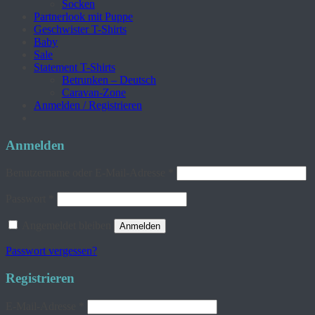
Socken
Partnerlook mit Puppe
Geschwister T-Shirts
Baby
Sale
Statement T-Shirts
Betrunken – Deutsch
Caravan-Zone
Anmelden / Registrieren
Anmelden
Erforderlich
Benutzername oder E-Mail-Adresse
*
Erforderlich
Passwort
*
Angemeldet bleiben
Anmelden
Passwort vergessen?
Registrieren
Erforderlich
E-Mail-Adresse
*