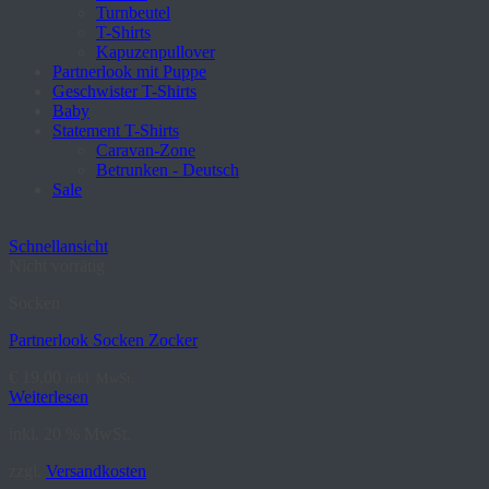
Turnbeutel
T-Shirts
Kapuzenpullover
Partnerlook mit Puppe
Geschwister T-Shirts
Baby
Statement T-Shirts
Caravan-Zone
Betrunken - Deutsch
Sale
Schnellansicht
Nicht vorrätig
Socken
Partnerlook Socken Zocker
€
19,00
inkl. MwSt.
Weiterlesen
inkl. 20 % MwSt.
zzgl.
Versandkosten