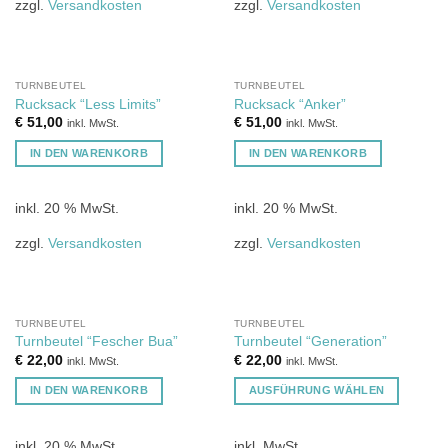
mehrere
mehrere
zzgl.
Versandkosten
zzgl.
Versandkosten
Varianten
Varianten
auf.
auf.
Die
Die
Optionen
Optionen
TURNBEUTEL
TURNBEUTEL
Rucksack “Less Limits”
Rucksack “Anker”
können
können
€
51,00
€
51,00
inkl. MwSt.
inkl. MwSt.
auf
auf
der
der
IN DEN WARENKORB
IN DEN WARENKORB
Produktseite
Produktseite
gewählt
gewählt
inkl. 20 % MwSt.
inkl. 20 % MwSt.
werden
werden
zzgl.
Versandkosten
zzgl.
Versandkosten
TURNBEUTEL
TURNBEUTEL
Turnbeutel “Fescher Bua”
Turnbeutel “Generation”
€
22,00
€
22,00
inkl. MwSt.
inkl. MwSt.
IN DEN WARENKORB
AUSFÜHRUNG WÄHLEN
Dieses
Produkt
inkl. 20 % MwSt.
inkl. MwSt.