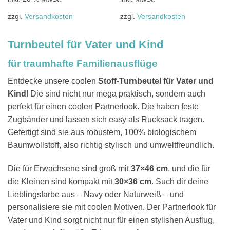
weist
mehrere
zzgl.
Versandkosten
zzgl.
Versandkosten
Varianten
auf.
Turnbeutel für Vater und Kind
Die
Optionen
für traumhafte
Familienausflüge
können
auf
Entdecke unsere coolen
Stoff-Turnbeutel für Vater und
der
Kind
! Die sind nicht nur mega praktisch, sondern auch
Produktseite
perfekt für einen coolen Partnerlook. Die haben feste
gewählt
Zugbänder und lassen sich easy als Rucksack tragen.
werden
Gefertigt sind sie aus robustem, 100% biologischem
Baumwollstoff, also richtig stylisch und umweltfreundlich.
Die für Erwachsene sind groß mit
37×46 cm
, und die für
die Kleinen sind kompakt mit
30×36 cm
. Such dir deine
Lieblingsfarbe aus – Navy oder Naturweiß – und
personalisiere sie mit coolen Motiven. Der Partnerlook für
Vater und Kind sorgt nicht nur für einen stylishen Ausflug,