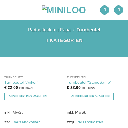
Zum
Inhalt
springen
Partnerlook mit Papa
/
Turnbeutel
KATEGORIEN
TURNBEUTEL
TURNBEUTEL
Turnbeutel “Anker”
Turnbeutel “SameSame”
€
22,00
€
22,00
inkl. MwSt.
inkl. MwSt.
AUSFÜHRUNG WÄHLEN
AUSFÜHRUNG WÄHLEN
Dieses
Dieses
Produkt
Produkt
inkl. MwSt.
inkl. MwSt.
weist
weist
mehrere
mehrere
zzgl.
Versandkosten
zzgl.
Versandkosten
Varianten
Varianten