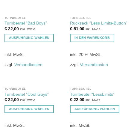
auf.
auf.
Die
Die
Optionen
Optionen
TURNBEUTEL
TURNBEUTEL
Turnbeutel “Bad Boys”
Rucksack “Less Limits-Button”
können
können
€
22,00
€
51,00
inkl. MwSt.
inkl. MwSt.
auf
auf
der
der
AUSFÜHRUNG WÄHLEN
IN DEN WARENKORB
Produktseite
Produktseite
Dieses
gewählt
gewählt
Produkt
inkl. MwSt.
inkl. 20 % MwSt.
werden
werden
weist
mehrere
zzgl.
Versandkosten
zzgl.
Versandkosten
Varianten
auf.
Die
Optionen
TURNBEUTEL
TURNBEUTEL
Turnbeutel “Cool Guys”
Turnbeutel “LessLimits”
können
€
22,00
€
22,00
inkl. MwSt.
inkl. MwSt.
auf
der
AUSFÜHRUNG WÄHLEN
AUSFÜHRUNG WÄHLEN
Produktseite
Dieses
Dieses
gewählt
Produkt
Produkt
inkl. MwSt.
inkl. MwSt.
werden
weist
weist