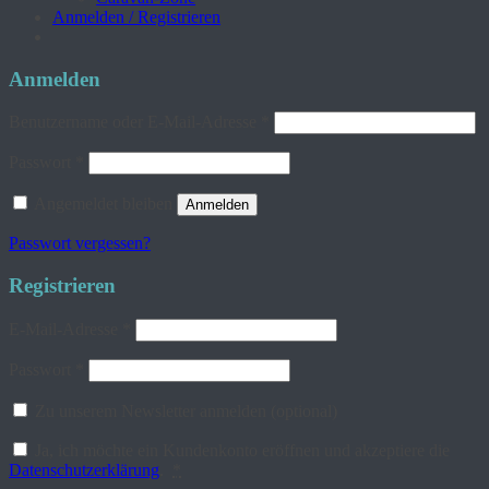
Anmelden / Registrieren
Anmelden
Erforderlich
Benutzername oder E-Mail-Adresse
*
Erforderlich
Passwort
*
Angemeldet bleiben
Anmelden
Passwort vergessen?
Registrieren
Erforderlich
E-Mail-Adresse
*
Erforderlich
Passwort
*
Zu unserem Newsletter anmelden
(optional)
Ja, ich möchte ein Kundenkonto eröffnen und akzeptiere die
Datenschutzerklärung
.
*