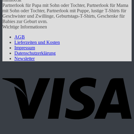
auf.
Partnerlook für Papa mit Sohn oder Tochter, Partnerlook für Mama
Die
mit Sohn oder Tochter, Partnerlook mit Puppe, lustige T-Shirts für
Optionen
Geschwister und Zwillinge, Geburtstags-T-Shirts, Geschenke für
können
Babies zur Geburt uvm.
auf
Wichtige Informationen
der
Produktseite
AGB
gewählt
Lieferzeiten und Kosten
werden
Impressum
Datenschutzerklärung
Newsletter