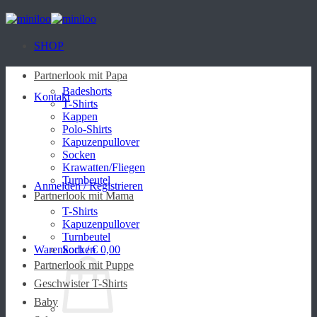
Zum
Inhalt
springen
SHOP
Partnerlook mit Papa
Badeshorts
Kontakt
T-Shirts
Kappen
Polo-Shirts
Kapuzenpullover
Socken
Krawatten/Fliegen
Turnbeutel
Anmelden / Registrieren
Partnerlook mit Mama
T-Shirts
Kapuzenpullover
Turnbeutel
Warenkorb /
Socken
€
0,00
Partnerlook mit Puppe
Geschwister T-Shirts
Baby