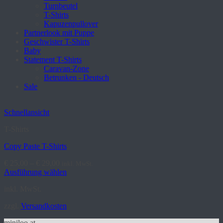
Turnbeutel
T-Shirts
Kapuzenpullover
Partnerlook mit Puppe
Geschwister T-Shirts
Baby
Statement T-Shirts
Caravan-Zone
Betrunken - Deutsch
Sale
Schnellansicht
T-Shirts
Copy Paste T-Shirts
€
25,00
–
€
29,00
inkl. MwSt.
Ausführung wählen
Dieses
inkl. MwSt.
Produkt
weist
zzgl.
Versandkosten
mehrere
Varianten
miniloo.at