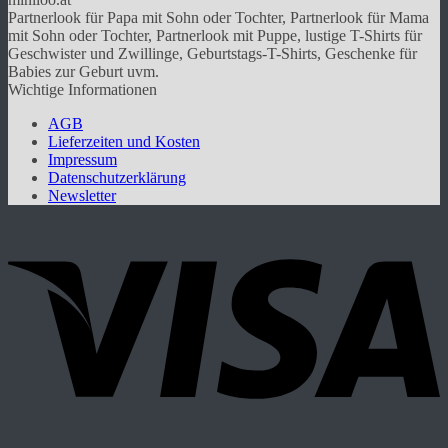
auf.
Partnerlook für Papa mit Sohn oder Tochter, Partnerlook für Mama
Die
mit Sohn oder Tochter, Partnerlook mit Puppe, lustige T-Shirts für
Optionen
Geschwister und Zwillinge, Geburtstags-T-Shirts, Geschenke für
können
Babies zur Geburt uvm.
auf
Wichtige Informationen
der
Produktseite
AGB
gewählt
Lieferzeiten und Kosten
werden
Impressum
Datenschutzerklärung
Newsletter