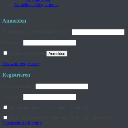
Anmelden / Registrieren
Anmelden
Erforderlich
Benutzername oder E-Mail-Adresse
*
Erforderlich
Passwort
*
Angemeldet bleiben
Anmelden
Passwort vergessen?
Registrieren
Erforderlich
E-Mail-Adresse
*
Erforderlich
Passwort
*
Zu unserem Newsletter anmelden
(optional)
Ja, ich möchte ein Kundenkonto eröffnen und akzeptiere die
Datenschutzerklärung
.
*