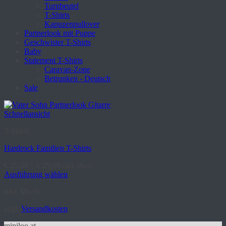
Turnbeutel
T-Shirts
Kapuzenpullover
Partnerlook mit Puppe
Geschwister T-Shirts
Baby
Statement T-Shirts
Caravan-Zone
Betrunken - Deutsch
Sale
Schnellansicht
T-Shirts
Hardrock Familien T-Shirts
€
25,00
–
€
29,00
inkl. MwSt.
Ausführung wählen
Dieses
inkl. MwSt.
Produkt
weist
zzgl.
Versandkosten
mehrere
Varianten
miniloo.at