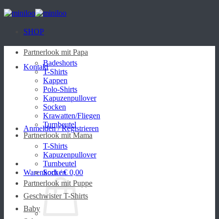
Zum
Inhalt
springen
SHOP
Partnerlook mit Papa
Badeshorts
Kontakt
T-Shirts
Kappen
Polo-Shirts
Kapuzenpullover
Socken
Krawatten/Fliegen
Turnbeutel
Anmelden / Registrieren
Partnerlook mit Mama
T-Shirts
Kapuzenpullover
Turnbeutel
Warenkorb /
Socken
€
0,00
Partnerlook mit Puppe
Geschwister T-Shirts
Baby