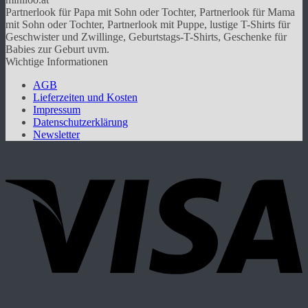
auf.
Partnerlook für Papa mit Sohn oder Tochter, Partnerlook für Mama
Die
mit Sohn oder Tochter, Partnerlook mit Puppe, lustige T-Shirts für
Optionen
Geschwister und Zwillinge, Geburtstags-T-Shirts, Geschenke für
können
Babies zur Geburt uvm.
auf
Wichtige Informationen
der
Produktseite
AGB
gewählt
Lieferzeiten und Kosten
werden
Impressum
Datenschutzerklärung
Newsletter