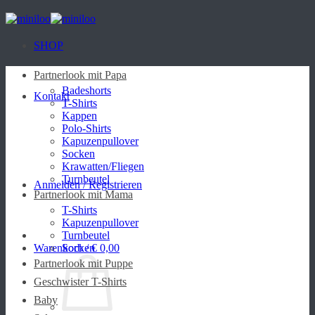
Zum
Inhalt
springen
SHOP
Partnerlook mit Papa
Badeshorts
Kontakt
T-Shirts
Kappen
Polo-Shirts
Kapuzenpullover
Socken
Krawatten/Fliegen
Turnbeutel
Anmelden / Registrieren
Partnerlook mit Mama
T-Shirts
Kapuzenpullover
Turnbeutel
Warenkorb /
Socken
€
0,00
Partnerlook mit Puppe
Geschwister T-Shirts
Baby