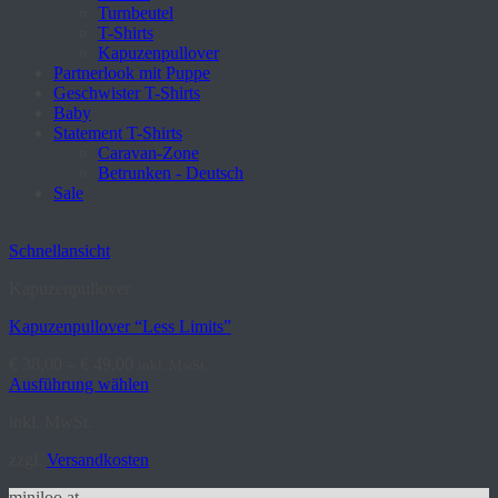
Turnbeutel
T-Shirts
Kapuzenpullover
Partnerlook mit Puppe
Geschwister T-Shirts
Baby
Statement T-Shirts
Caravan-Zone
Betrunken - Deutsch
Sale
Schnellansicht
Kapuzenpullover
Kapuzenpullover “Less Limits”
€
38,00
–
€
49,00
inkl. MwSt.
Ausführung wählen
Dieses
inkl. MwSt.
Produkt
weist
zzgl.
Versandkosten
mehrere
Varianten
miniloo.at