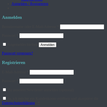
Anmelden / Registrieren
Anmelden
Erforderlich
Benutzername oder E-Mail-Adresse
*
Erforderlich
Passwort
*
Angemeldet bleiben
Anmelden
Passwort vergessen?
Registrieren
Erforderlich
E-Mail-Adresse
*
Erforderlich
Passwort
*
Zu unserem Newsletter anmelden
(optional)
Ja, ich möchte ein Kundenkonto eröffnen und akzeptiere die
Datenschutzerklärung
.
*