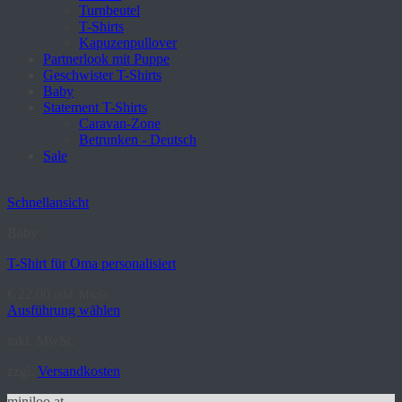
Turnbeutel
T-Shirts
Kapuzenpullover
Partnerlook mit Puppe
Geschwister T-Shirts
Baby
Statement T-Shirts
Caravan-Zone
Betrunken - Deutsch
Sale
Schnellansicht
Baby
T-Shirt für Oma personalisiert
€
22,00
inkl. MwSt.
Ausführung wählen
Dieses
inkl. MwSt.
Produkt
weist
zzgl.
Versandkosten
mehrere
Varianten
miniloo.at