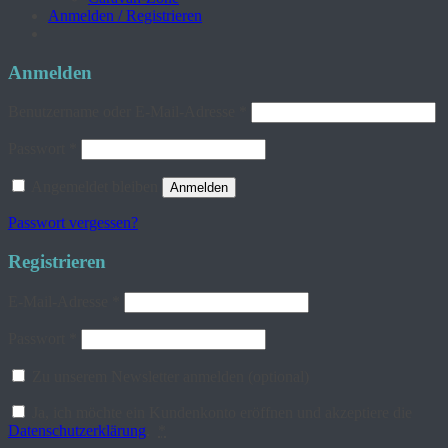
Anmelden / Registrieren
Anmelden
Erforderlich
Benutzername oder E-Mail-Adresse
*
Erforderlich
Passwort
*
Angemeldet bleiben
Anmelden
Passwort vergessen?
Registrieren
Erforderlich
E-Mail-Adresse
*
Erforderlich
Passwort
*
Zu unserem Newsletter anmelden
(optional)
Ja, ich möchte ein Kundenkonto eröffnen und akzeptiere die
Datenschutzerklärung
.
*