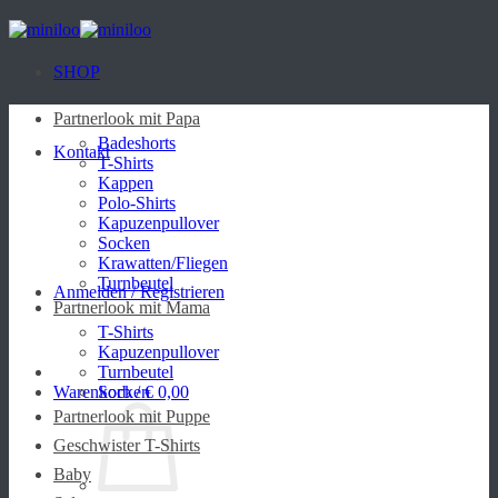
Zum
Inhalt
springen
SHOP
Partnerlook mit Papa
Badeshorts
Kontakt
T-Shirts
Kappen
Polo-Shirts
Kapuzenpullover
Socken
Krawatten/Fliegen
Turnbeutel
Anmelden / Registrieren
Partnerlook mit Mama
T-Shirts
Kapuzenpullover
Turnbeutel
Warenkorb /
Socken
€
0,00
Partnerlook mit Puppe
Geschwister T-Shirts
Baby