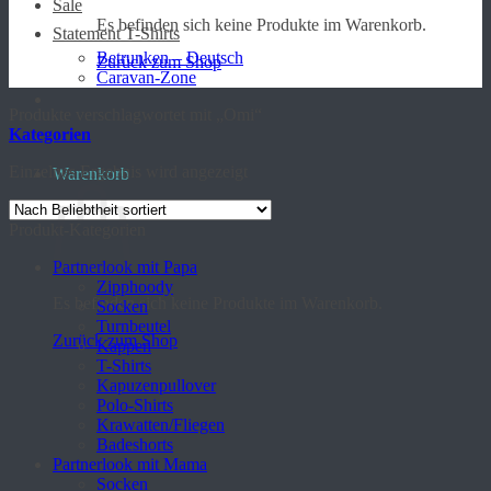
Sale
Es befinden sich keine Produkte im Warenkorb.
Statement T-Shirts
Betrunken – Deutsch
Zurück zum Shop
Caravan-Zone
Produkte verschlagwortet mit „Omi“
Kategorien
Einzelnes Ergebnis wird angezeigt
Warenkorb
Produkt-Kategorien
Partnerlook mit Papa
Zipphoody
Es befinden sich keine Produkte im Warenkorb.
Socken
Turnbeutel
Zurück zum Shop
Kappen
T-Shirts
Kapuzenpullover
Polo-Shirts
Krawatten/Fliegen
Badeshorts
Partnerlook mit Mama
Socken