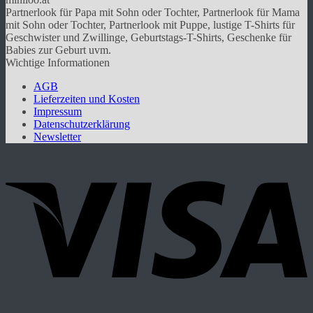
auf.
Partnerlook für Papa mit Sohn oder Tochter, Partnerlook für Mama
Die
mit Sohn oder Tochter, Partnerlook mit Puppe, lustige T-Shirts für
Optionen
Geschwister und Zwillinge, Geburtstags-T-Shirts, Geschenke für
können
Babies zur Geburt uvm.
auf
Wichtige Informationen
der
Produktseite
AGB
gewählt
Lieferzeiten und Kosten
werden
Impressum
Datenschutzerklärung
Newsletter