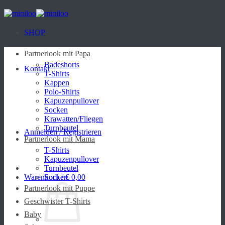
Zum
Inhalt
springen
SHOP
Partnerlook mit Papa
Badeshorts
Kontakt
T-Shirts
Kappen
Polo-Shirts
Kapuzenpullover
Socken
Krawatten/Fliegen
Turnbeutel
Anmelden / Registrieren
Partnerlook mit Mama
T-Shirts
Kapuzenpullover
Turnbeutel
Warenkorb /
Socken
€
0,00
Partnerlook mit Puppe
Geschwister T-Shirts
Baby