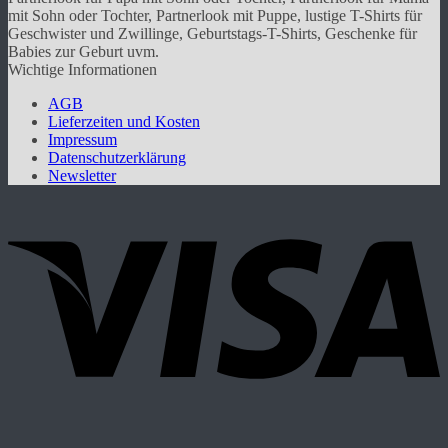
auf.
mit Sohn oder Tochter, Partnerlook mit Puppe, lustige T-Shirts für
Die
Geschwister und Zwillinge, Geburtstags-T-Shirts, Geschenke für
Optionen
Babies zur Geburt uvm.
können
Wichtige Informationen
auf
der
AGB
Produktseite
Lieferzeiten und Kosten
gewählt
Impressum
werden
Datenschutzerklärung
Newsletter