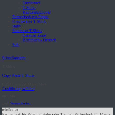
Turnbeutel
T-Shirts
Kapuzenpullover
Partnerlook mit Puppe
Geschwister T-Shirts
Baby
Statement T-Shirts
Caravan-Zone
Betrunken - Deutsch
Sale
Schnellansicht
T-Shirts
Copy Paste T-Shirts
€
25,00
–
€
29,00
inkl. MwSt.
Ausführung wählen
Dieses
inkl. MwSt.
Produkt
weist
zzgl.
Versandkosten
mehrere
miniloo.at
Varianten
Partnerlook für Papa mit Sohn oder Tochter, Partnerlook für Mama