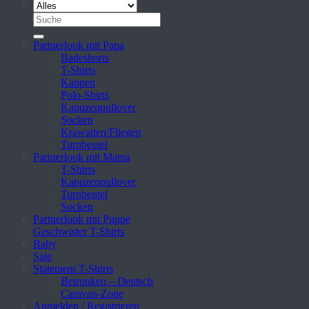
Suche
nach:
Partnerlook mit Papa
Badeshorts
T-Shirts
Kappen
Polo-Shirts
Kapuzenpullover
Socken
Krawatten/Fliegen
Turnbeutel
Partnerlook mit Mama
T-Shirts
Kapuzenpullover
Turnbeutel
Socken
Partnerlook mit Puppe
Geschwister T-Shirts
Baby
Sale
Statement T-Shirts
Betrunken – Deutsch
Caravan-Zone
Anmelden / Registrieren