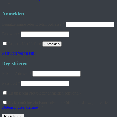
Anmelden
Erforderlich
Benutzername oder E-Mail-Adresse
*
Erforderlich
Passwort
*
Angemeldet bleiben
Anmelden
Passwort vergessen?
Registrieren
Erforderlich
E-Mail-Adresse
*
Erforderlich
Passwort
*
Zu unserem Newsletter anmelden
(optional)
Ja, ich möchte ein Kundenkonto eröffnen und akzeptiere die
Datenschutzerklärung
.
*
Registrieren