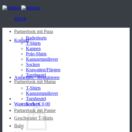
Zum
Inhalt
springen
SHOP
Partnerlook mit Papa
Badeshorts
Kontakt
T-Shirts
Kappen
Polo-Shirts
Kapuzenpullover
Socken
Krawatten/Fliegen
Turnbeutel
Anmelden / Registrieren
Partnerlook mit Mama
T-Shirts
Kapuzenpullover
Turnbeutel
Warenkorb /
Socken
€
0,00
Partnerlook mit Puppe
Geschwister T-Shirts
Baby