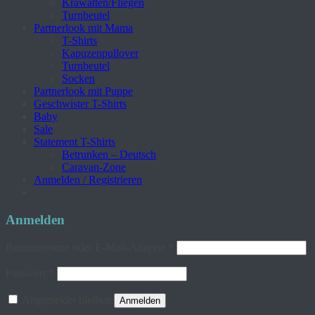
Krawatten/Fliegen
Turnbeutel
Partnerlook mit Mama
T-Shirts
Kapuzenpullover
Turnbeutel
Socken
Partnerlook mit Puppe
Geschwister T-Shirts
Baby
Sale
Statement T-Shirts
Betrunken – Deutsch
Caravan-Zone
Anmelden / Registrieren
Anmelden
Erforderlich
Benutzername oder E-Mail-Adresse
*
Erforderlich
Passwort
*
Angemeldet bleiben
Anmelden