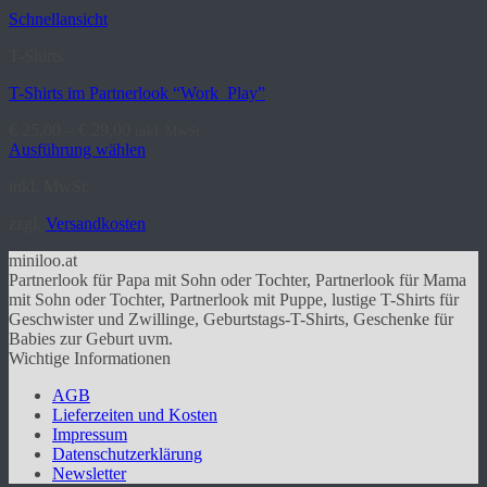
auf.
Schnellansicht
Die
Optionen
T-Shirts
können
auf
T-Shirts im Partnerlook “Work_Play”
der
Produktseite
€
25,00
–
€
29,00
inkl. MwSt.
gewählt
Ausführung wählen
werden
Dieses
inkl. MwSt.
Produkt
weist
zzgl.
Versandkosten
mehrere
Varianten
miniloo.at
auf.
Partnerlook für Papa mit Sohn oder Tochter, Partnerlook für Mama
Die
mit Sohn oder Tochter, Partnerlook mit Puppe, lustige T-Shirts für
Optionen
Geschwister und Zwillinge, Geburtstags-T-Shirts, Geschenke für
können
Babies zur Geburt uvm.
auf
Wichtige Informationen
der
Produktseite
AGB
gewählt
Lieferzeiten und Kosten
werden
Impressum
Datenschutzerklärung
Newsletter