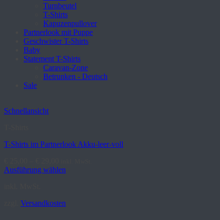
Turnbeutel
T-Shirts
Kapuzenpullover
Partnerlook mit Puppe
Geschwister T-Shirts
Baby
Statement T-Shirts
Caravan-Zone
Betrunken - Deutsch
Sale
Schnellansicht
T-Shirts
T-Shirts im Partnerlook Akku-leer-voll
€
25,00
–
€
29,00
inkl. MwSt.
Ausführung wählen
Dieses
inkl. MwSt.
Produkt
weist
zzgl.
Versandkosten
mehrere
Varianten