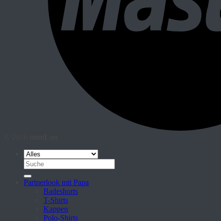
© 2026
miniLoo
Suche
nach:
Partnerlook mit Papa
Badeshorts
T-Shirts
Kappen
Polo-Shirts