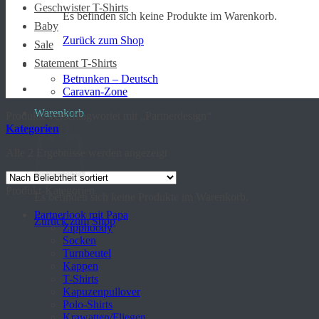
Geschwister T-Shirts
Es befinden sich keine Produkte im Warenkorb.
Baby
Zurück zum Shop
Sale
Statement T-Shirts
Betrunken – Deutsch
Caravan-Zone
Warenkorb
Produkte verschlagwortet mit „Partnerdesign“
Kategorien
Nach
Alle 2 Ergebnisse werden angezeigt
Beliebtheit
sortiert
Produkt-Kategorien
Es befinden sich keine Produkte im Warenkorb.
Partnerlook mit Papa
Zurück zum Shop
Zipphoody
Socken
Turnbeutel
Kappen
T-Shirts
Kapuzenpullover
Polo-Shirts
Krawatten/Fliegen