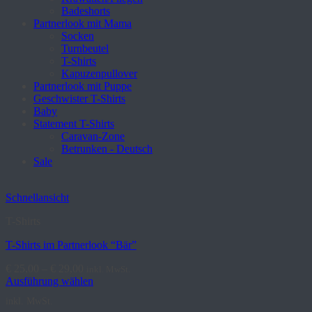
Badeshorts
Partnerlook mit Mama
Socken
Turnbeutel
T-Shirts
Kapuzenpullover
Partnerlook mit Puppe
Geschwister T-Shirts
Baby
Statement T-Shirts
Caravan-Zone
Betrunken - Deutsch
Sale
Schnellansicht
T-Shirts
T-Shirts im Partnerlook “Bär”
€
25,00
–
€
29,00
inkl. MwSt.
Ausführung wählen
Dieses
inkl. MwSt.
Produkt