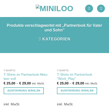
Zum
Inhalt
springen
Produkte verschlagwortet mit „Partnerlook für Vater
und Sohn“
KATEGORIEN
T-SHIRTS
T-SHIRTS
T-Shirts im Partnerlook Akku-
T-Shirts im Partnerlook
leer-voll
“Work_Play”
€
25,00
–
€
29,00
€
25,00
–
€
29,00
inkl. MwSt.
inkl. MwSt.
AUSFÜHRUNG WÄHLEN
AUSFÜHRUNG WÄHLEN
Dieses
Dieses
Produkt
Produkt
inkl. MwSt.
inkl. MwSt.
weist
weist