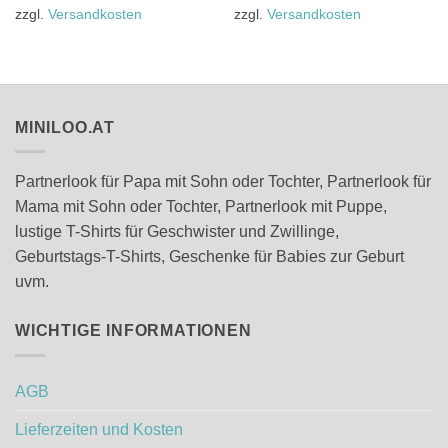
mehrere
mehrere
zzgl.
Versandkosten
zzgl.
Versandkosten
Varianten
Varianten
auf.
auf.
Die
Die
Optionen
Optionen
können
können
MINILOO.AT
auf
auf
der
der
Produktseite
Produktseite
Partnerlook für Papa mit Sohn oder Tochter, Partnerlook für
gewählt
gewählt
Mama mit Sohn oder Tochter, Partnerlook mit Puppe,
werden
werden
lustige T-Shirts für Geschwister und Zwillinge,
Geburtstags-T-Shirts, Geschenke für Babies zur Geburt
uvm.
WICHTIGE INFORMATIONEN
AGB
Lieferzeiten und Kosten