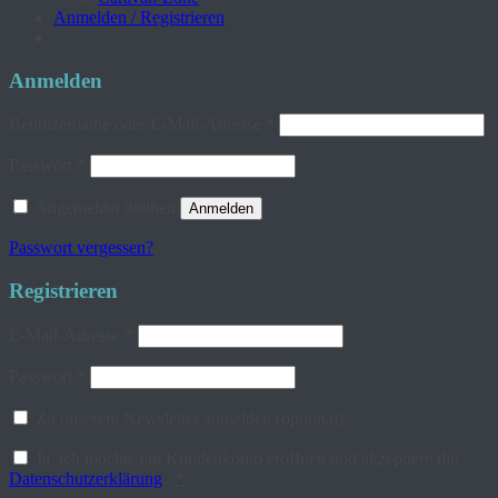
Anmelden / Registrieren
Anmelden
Erforderlich
Benutzername oder E-Mail-Adresse
*
Erforderlich
Passwort
*
Angemeldet bleiben
Anmelden
Passwort vergessen?
Registrieren
Erforderlich
E-Mail-Adresse
*
Erforderlich
Passwort
*
Zu unserem Newsletter anmelden
(optional)
Ja, ich möchte ein Kundenkonto eröffnen und akzeptiere die
Datenschutzerklärung
.
*