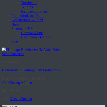
Turnbeutel
T-Shirts
Kapuzenpullover
Partnerlook mit Puppe
Geschwister T-Shirts
Baby
Statement T-Shirts
Caravan-Zone
Betrunken - Deutsch
Sale
Schnellansicht
Badeshorts
Badeshorts “Flamingo” im Partnerlook
€
29,00
–
€
45,00
inkl. MwSt.
Ausführung wählen
Dieses
inkl. MwSt.
Produkt
weist
zzgl.
Versandkosten
mehrere
Varianten
miniloo.at