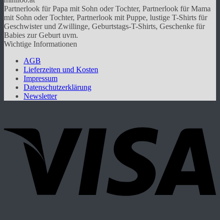
auf.
Partnerlook für Papa mit Sohn oder Tochter, Partnerlook für Mama
Die
mit Sohn oder Tochter, Partnerlook mit Puppe, lustige T-Shirts für
Optionen
Geschwister und Zwillinge, Geburtstags-T-Shirts, Geschenke für
können
Babies zur Geburt uvm.
auf
Wichtige Informationen
der
Produktseite
AGB
gewählt
Lieferzeiten und Kosten
werden
Impressum
Datenschutzerklärung
Newsletter