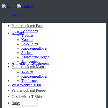
Zum
Inhalt
springen
SHOP
Partnerlook mit Papa
Badeshorts
Kontakt
T-Shirts
Kappen
Polo-Shirts
Kapuzenpullover
Socken
Krawatten/Fliegen
Turnbeutel
Anmelden / Registrieren
Partnerlook mit Mama
T-Shirts
Kapuzenpullover
Turnbeutel
Warenkorb /
Socken
€
0,00
Partnerlook mit Puppe
Geschwister T-Shirts
Baby