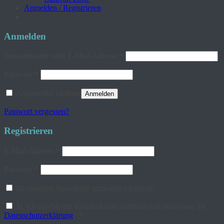
Anmelden / Registrieren
Anmelden
Erforderlich
Benutzername oder E-Mail-Adresse
*
Erforderlich
Passwort
*
Angemeldet bleiben
Anmelden
Passwort vergessen?
Registrieren
Erforderlich
E-Mail-Adresse
*
Erforderlich
Passwort
*
Zu unserem Newsletter anmelden
(optional)
Ja, ich möchte ein Kundenkonto eröffnen und akzeptiere die
Datenschutzerklärung
.
*