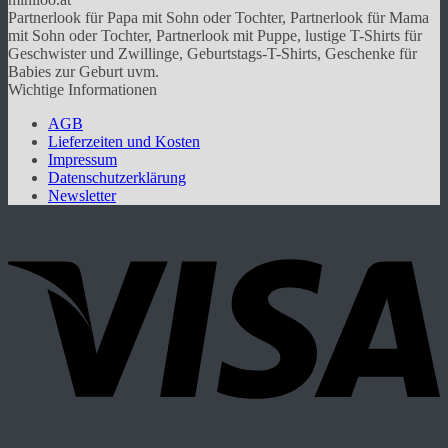
auf.
Partnerlook für Papa mit Sohn oder Tochter, Partnerlook für Mama
Die
mit Sohn oder Tochter, Partnerlook mit Puppe, lustige T-Shirts für
Optionen
Geschwister und Zwillinge, Geburtstags-T-Shirts, Geschenke für
können
Babies zur Geburt uvm.
auf
Wichtige Informationen
der
Produktseite
AGB
gewählt
Lieferzeiten und Kosten
werden
Impressum
Datenschutzerklärung
Newsletter