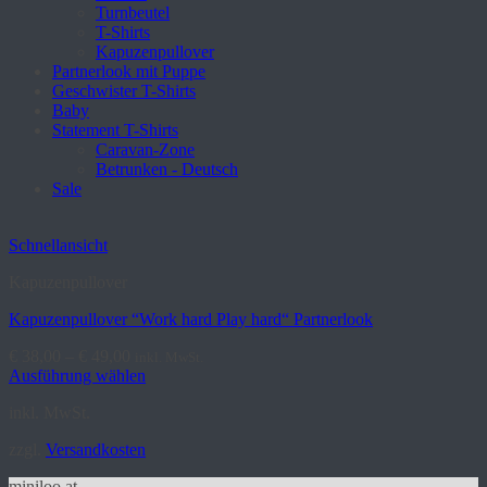
Turnbeutel
T-Shirts
Kapuzenpullover
Partnerlook mit Puppe
Geschwister T-Shirts
Baby
Statement T-Shirts
Caravan-Zone
Betrunken - Deutsch
Sale
Schnellansicht
Kapuzenpullover
Kapuzenpullover “Work hard Play hard“ Partnerlook
€
38,00
–
€
49,00
inkl. MwSt.
Ausführung wählen
Dieses
inkl. MwSt.
Produkt
weist
zzgl.
Versandkosten
mehrere
Varianten
miniloo.at