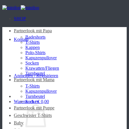
Zum
Inhalt
springen
SHOP
Partnerlook mit Papa
Badeshorts
Kontakt
T-Shirts
Kappen
Polo-Shirts
Kapuzenpullover
Socken
Krawatten/Fliegen
Turnbeutel
Anmelden / Registrieren
Partnerlook mit Mama
T-Shirts
Kapuzenpullover
Turnbeutel
Warenkorb /
Socken
€
0,00
Partnerlook mit Puppe
Geschwister T-Shirts
Baby