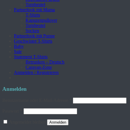
Turnbeutel
Partnerlook mit Mama
T-Shirts
Kapuzenpullover
Turnbeutel
Socken
Partnerlook mit Puppe
Geschwister T-Shirts
Baby
Sale
Statement T-Shirts
Betrunken – Deutsch
Caravan-Zone
Anmelden / Registrieren
Anmelden
Erforderlich
Benutzername oder E-Mail-Adresse
*
Erforderlich
Passwort
*
Angemeldet bleiben
Anmelden