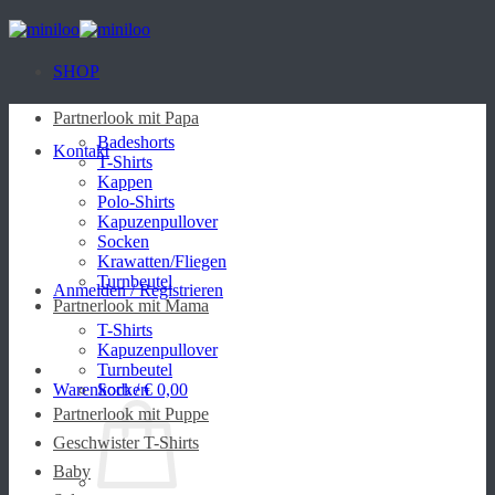
Zum
Inhalt
springen
SHOP
Partnerlook mit Papa
Badeshorts
Kontakt
T-Shirts
Kappen
Polo-Shirts
Kapuzenpullover
Socken
Krawatten/Fliegen
Turnbeutel
Anmelden / Registrieren
Partnerlook mit Mama
T-Shirts
Kapuzenpullover
Turnbeutel
Warenkorb /
Socken
€
0,00
Partnerlook mit Puppe
Geschwister T-Shirts
Baby