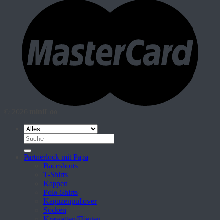
© 2026
miniLoo
Suche
nach:
Partnerlook mit Papa
Badeshorts
T-Shirts
Kappen
Polo-Shirts
Kapuzenpullover
Socken
Krawatten/Fliegen