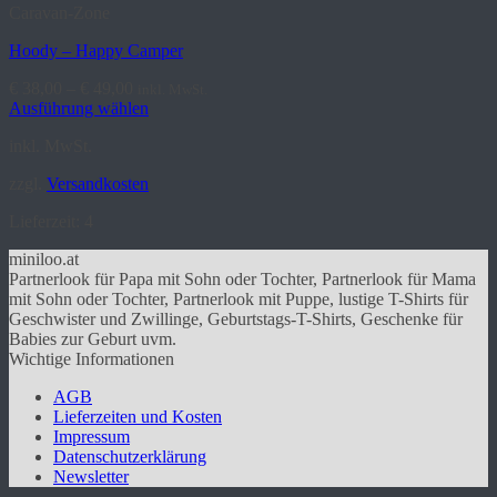
auf
Caravan-Zone
der
Produktseite
Hoody – Happy Camper
gewählt
werden
€
38,00
–
€
49,00
inkl. MwSt.
Ausführung wählen
Dieses
inkl. MwSt.
Produkt
weist
zzgl.
Versandkosten
mehrere
Varianten
Lieferzeit:
4
auf.
Die
miniloo.at
Optionen
Partnerlook für Papa mit Sohn oder Tochter, Partnerlook für Mama
können
mit Sohn oder Tochter, Partnerlook mit Puppe, lustige T-Shirts für
auf
Geschwister und Zwillinge, Geburtstags-T-Shirts, Geschenke für
der
Babies zur Geburt uvm.
Produktseite
Wichtige Informationen
gewählt
werden
AGB
Lieferzeiten und Kosten
Impressum
Datenschutzerklärung
Newsletter