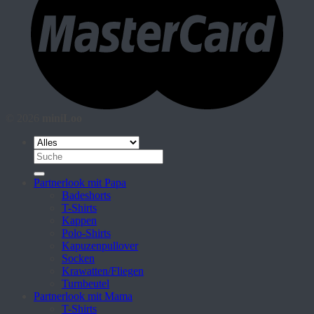
© 2026
miniLoo
Suche
nach:
Partnerlook mit Papa
Badeshorts
T-Shirts
Kappen
Polo-Shirts
Kapuzenpullover
Socken
Krawatten/Fliegen
Turnbeutel
Partnerlook mit Mama
T-Shirts