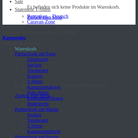
Sale
Es befinden sich keine Produkte im Warenkorb.
Statement T-Shirts
Betrunken – Deutsch
Zurück zum Shop
Caravan-Zone
Produkte verschlagwortet mit „Schlaf“
Kategorien
Produkt-Kategorien
Warenkorb
Partnerlook mit Papa
Zipphoody
Socken
Turnbeutel
Kappen
T-Shirts
Es befinden sich keine Produkte im Warenkorb.
Kapuzenpullover
Polo-Shirts
Zurück zum Shop
Krawatten/Fliegen
Badeshorts
Partnerlook mit Mama
Socken
Turnbeutel
T-Shirts
Kapuzenpullover
Partnerlook mit Puppe