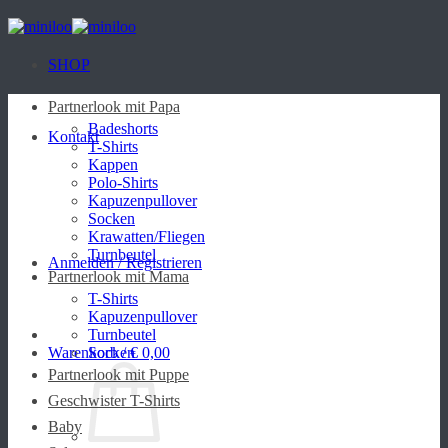
Zum
Inhalt
springen
SHOP
Partnerlook mit Papa
Badeshorts
Kontakt
T-Shirts
Kappen
Polo-Shirts
Kapuzenpullover
Socken
Krawatten/Fliegen
Turnbeutel
Anmelden / Registrieren
Partnerlook mit Mama
T-Shirts
Kapuzenpullover
Turnbeutel
Warenkorb /
Socken
€
0,00
Partnerlook mit Puppe
Geschwister T-Shirts
Baby