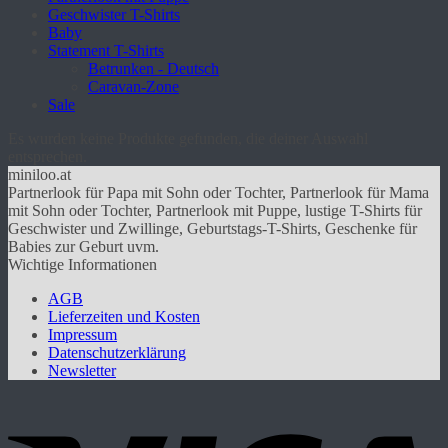
Geschwister T-Shirts
Baby
Statement T-Shirts
Betrunken - Deutsch
Caravan-Zone
Sale
Es wurden keine Produkte gefunden, die deiner Auswahl
entsprechen.
miniloo.at
Partnerlook für Papa mit Sohn oder Tochter, Partnerlook für Mama
mit Sohn oder Tochter, Partnerlook mit Puppe, lustige T-Shirts für
Geschwister und Zwillinge, Geburtstags-T-Shirts, Geschenke für
Babies zur Geburt uvm.
Wichtige Informationen
AGB
Lieferzeiten und Kosten
Impressum
Datenschutzerklärung
Newsletter