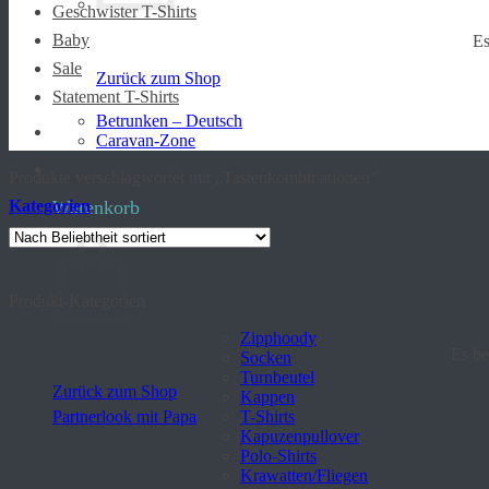
Geschwister T-Shirts
Baby
Es
Sale
Zurück zum Shop
Statement T-Shirts
Betrunken – Deutsch
Caravan-Zone
Produkte verschlagwortet mit „Tastenkombinationen“
Kategorien
Warenkorb
Produkt-Kategorien
Zipphoody
Es be
Socken
Turnbeutel
Zurück zum Shop
Kappen
Partnerlook mit Papa
T-Shirts
Kapuzenpullover
Polo-Shirts
Krawatten/Fliegen