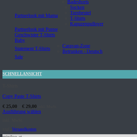
Badeshorts
Socken
Turnbeutel
Partnerlook mit Mama
T-Shirts
Kapuzenpullover
Partnerlook mit Puppe
Geschwister T-Shirts
Baby
Caravan-Zone
Statement T-Shirts
Betrunken - Deutsch
Sale
SCHNELLANSICHT
T-Shirts
Copy Paste T-Shirts
€
25,00
–
€
29,00
inkl. MwSt.
Ausführung wählen
Dieses
inkl. MwSt.
Produkt
weist
zzgl.
Versandkosten
mehrere
miniloo.at