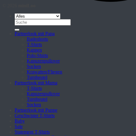
© 2026
miniLoo
Suche
nach:
Partnerlook mit Papa
Badeshorts
T-Shirts
Kappen
Polo-Shirts
Kapuzenpullover
Socken
Krawatten/Fliegen
Turnbeutel
Partnerlook mit Mama
T-Shirts
Kapuzenpullover
Turnbeutel
Socken
Partnerlook mit Puppe
Geschwister T-Shirts
Baby
Sale
Statement T-Shirts