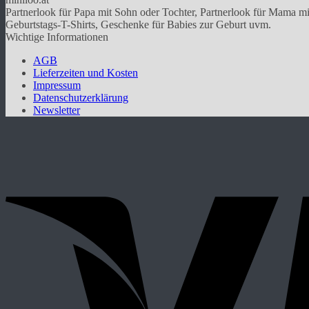
Varianten
Partnerlook für Papa mit Sohn oder Tochter, Partnerlook für Mama mit
auf.
Geburtstags-T-Shirts, Geschenke für Babies zur Geburt uvm.
Die
Wichtige Informationen
Optionen
können
AGB
auf
Lieferzeiten und Kosten
der
Impressum
Produktseite
Datenschutzerklärung
gewählt
Newsletter
werden