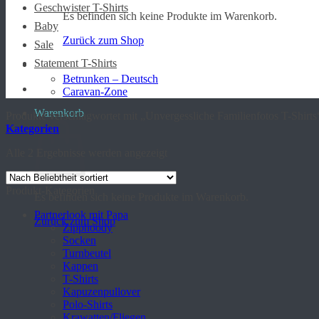
Geschwister T-Shirts
Es befinden sich keine Produkte im Warenkorb.
Baby
Zurück zum Shop
Sale
Statement T-Shirts
Betrunken – Deutsch
Caravan-Zone
Warenkorb
Produkte verschlagwortet mit „Unvergessliche Familienfotos T-Shirts
Kategorien
Nach
Alle 2 Ergebnisse werden angezeigt
Beliebtheit
sortiert
Produkt-Kategorien
Es befinden sich keine Produkte im Warenkorb.
Partnerlook mit Papa
Zurück zum Shop
Zipphoody
Socken
Turnbeutel
Kappen
T-Shirts
Kapuzenpullover
Polo-Shirts
Krawatten/Fliegen