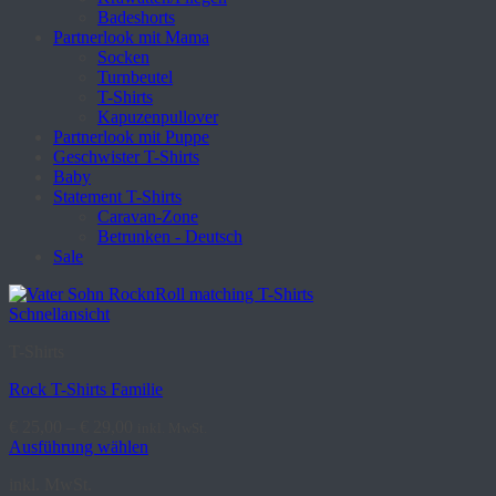
Badeshorts
Partnerlook mit Mama
Socken
Turnbeutel
T-Shirts
Kapuzenpullover
Partnerlook mit Puppe
Geschwister T-Shirts
Baby
Statement T-Shirts
Caravan-Zone
Betrunken - Deutsch
Sale
Schnellansicht
T-Shirts
Rock T-Shirts Familie
€
25,00
–
€
29,00
inkl. MwSt.
Ausführung wählen
Dieses
inkl. MwSt.
Produkt