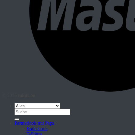
© 2026
miniLoo
Suche
nach:
Partnerlook mit Papa
Badeshorts
T-Shirts