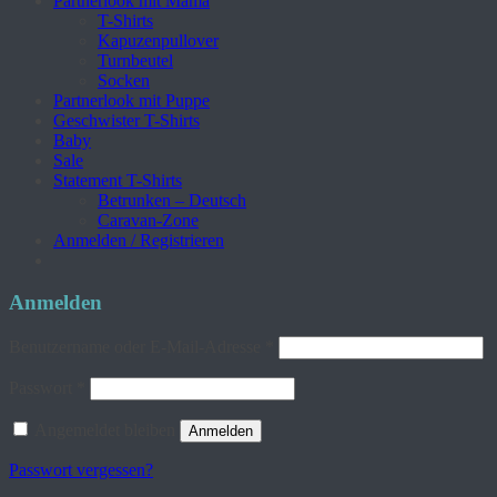
Partnerlook mit Mama
T-Shirts
Kapuzenpullover
Turnbeutel
Socken
Partnerlook mit Puppe
Geschwister T-Shirts
Baby
Sale
Statement T-Shirts
Betrunken – Deutsch
Caravan-Zone
Anmelden / Registrieren
Anmelden
Erforderlich
Benutzername oder E-Mail-Adresse
*
Erforderlich
Passwort
*
Angemeldet bleiben
Anmelden
Passwort vergessen?