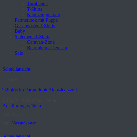
Turnbeutel
T-Shirts
Kapuzenpullover
Partnerlook mit Puppe
Geschwister T-Shirts
Baby
Statement T-Shirts
Caravan-Zone
Betrunken - Deutsch
Sale
Schnellansicht
T-Shirts
T-Shirts im Partnerlook Akku-leer-voll
€
25,00
–
€
29,00
inkl. MwSt.
Ausführung wählen
Dieses
inkl. MwSt.
Produkt
weist
zzgl.
Versandkosten
mehrere
Varianten
Schnellansicht