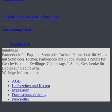
auf.
Die
T-Shirts
Optionen
können
T-Shirts im Partnerlook “Work_Play”
auf
der
€
25,00
–
€
29,00
inkl. MwSt.
Produktseite
Ausführung wählen
gewählt
Dieses
inkl. MwSt.
werden
Produkt
weist
zzgl.
Versandkosten
mehrere
miniloo.at
Varianten
Partnerlook für Papa mit Sohn oder Tochter, Partnerlook für Mama
auf.
mit Sohn oder Tochter, Partnerlook mit Puppe, lustige T-Shirts für
Die
Geschwister und Zwillinge, Geburtstags-T-Shirts, Geschenke für
Optionen
Babies zur Geburt uvm.
können
Wichtige Informationen
auf
der
AGB
Produktseite
Lieferzeiten und Kosten
gewählt
Impressum
werden
Datenschutzerklärung
Newsletter