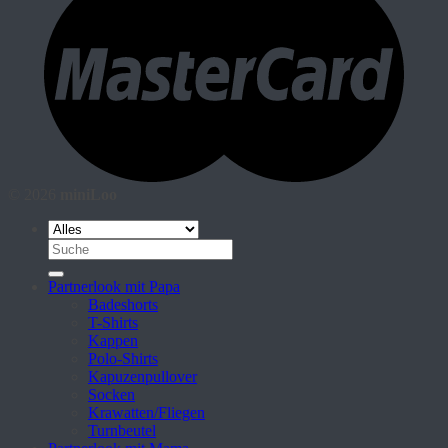
© 2026
miniLoo
Suche
nach:
Partnerlook mit Papa
Badeshorts
T-Shirts
Kappen
Polo-Shirts
Kapuzenpullover
Socken
Krawatten/Fliegen
Turnbeutel