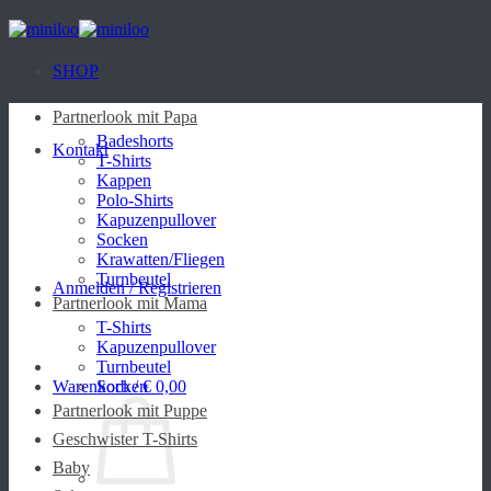
Zum
Inhalt
springen
SHOP
Partnerlook mit Papa
Badeshorts
Kontakt
T-Shirts
Kappen
Polo-Shirts
Kapuzenpullover
Socken
Krawatten/Fliegen
Turnbeutel
Anmelden / Registrieren
Partnerlook mit Mama
T-Shirts
Kapuzenpullover
Turnbeutel
Warenkorb /
Socken
€
0,00
Partnerlook mit Puppe
Geschwister T-Shirts
Baby