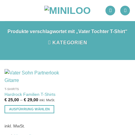
Zum
Inhalt
springen
Produkte verschlagwortet mit „Vater Tochter T-Shirt“
KATEGORIEN
T-SHIRTS
Hardrock Familien T-Shirts
€
25,00
–
€
29,00
inkl. MwSt.
AUSFÜHRUNG WÄHLEN
Dieses
Produkt
inkl. MwSt.
weist