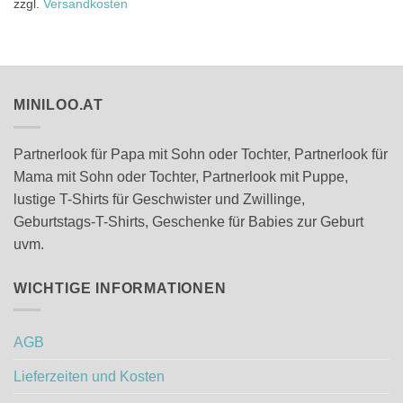
mehrere
zzgl.
Versandkosten
Varianten
auf.
Die
Optionen
können
MINILOO.AT
auf
der
Produktseite
Partnerlook für Papa mit Sohn oder Tochter, Partnerlook für
gewählt
Mama mit Sohn oder Tochter, Partnerlook mit Puppe,
werden
lustige T-Shirts für Geschwister und Zwillinge,
Geburtstags-T-Shirts, Geschenke für Babies zur Geburt
uvm.
WICHTIGE INFORMATIONEN
AGB
Lieferzeiten und Kosten