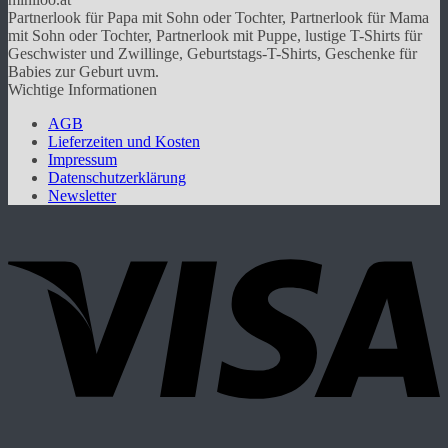
auf.
Partnerlook für Papa mit Sohn oder Tochter, Partnerlook für Mama
Die
mit Sohn oder Tochter, Partnerlook mit Puppe, lustige T-Shirts für
Optionen
Geschwister und Zwillinge, Geburtstags-T-Shirts, Geschenke für
können
Babies zur Geburt uvm.
auf
Wichtige Informationen
der
Produktseite
AGB
gewählt
Lieferzeiten und Kosten
werden
Impressum
Datenschutzerklärung
Newsletter