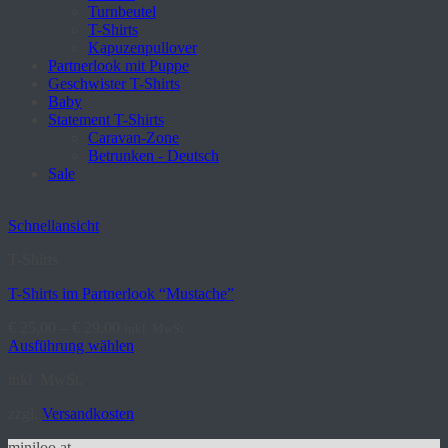
Turnbeutel
T-Shirts
Kapuzenpullover
Partnerlook mit Puppe
Geschwister T-Shirts
Baby
Statement T-Shirts
Caravan-Zone
Betrunken - Deutsch
Sale
Schnellansicht
T-Shirts
T-Shirts im Partnerlook “Mustache”
€
25,00
–
€
29,00
inkl. MwSt.
Ausführung wählen
Dieses
inkl. MwSt.
Produkt
weist
zzgl.
Versandkosten
mehrere
Varianten
miniloo.at