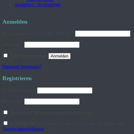
Anmelden / Registrieren
Anmelden
Erforderlich
Benutzername oder E-Mail-Adresse
*
Erforderlich
Passwort
*
Angemeldet bleiben
Anmelden
Passwort vergessen?
Registrieren
Erforderlich
E-Mail-Adresse
*
Erforderlich
Passwort
*
Zu unserem Newsletter anmelden
(optional)
Ja, ich möchte ein Kundenkonto eröffnen und akzeptiere die
Datenschutzerklärung
.
*