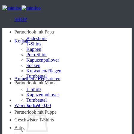
Zum
Inhalt
springen
SHOP
Partnerlook mit Papa
Badeshorts
Kontakt
T-Shirts
Kappen
Polo-Shirts
Kapuzenpullover
Socken
Krawatten/Fliegen
Turnbeutel
Anmelden / Registrieren
Partnerlook mit Mama
T-Shirts
Kapuzenpullover
Turnbeutel
Warenkorb /
Socken
€
0,00
Partnerlook mit Puppe
Geschwister T-Shirts
Baby