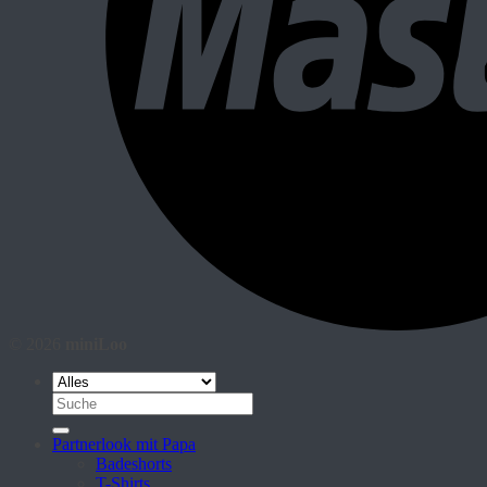
© 2026
miniLoo
Suche
nach:
Partnerlook mit Papa
Badeshorts
T-Shirts