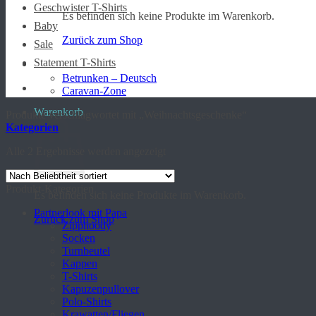
Geschwister T-Shirts
Es befinden sich keine Produkte im Warenkorb.
Baby
Zurück zum Shop
Sale
Statement T-Shirts
Betrunken – Deutsch
Caravan-Zone
Warenkorb
Produkte verschlagwortet mit „Weihnachtsgeschenke“
Kategorien
Nach
Alle 2 Ergebnisse werden angezeigt
Beliebtheit
sortiert
Produkt-Kategorien
Es befinden sich keine Produkte im Warenkorb.
Partnerlook mit Papa
Zurück zum Shop
Zipphoody
Socken
Turnbeutel
Kappen
T-Shirts
Kapuzenpullover
Polo-Shirts
Krawatten/Fliegen