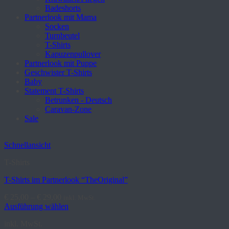
Badeshorts
Partnerlook mit Mama
Socken
Turnbeutel
T-Shirts
Kapuzenpullover
Partnerlook mit Puppe
Geschwister T-Shirts
Baby
Statement T-Shirts
Betrunken - Deutsch
Caravan-Zone
Sale
Schnellansicht
T-Shirts
T-Shirts im Partnerlook “TheOriginal”
€
25,00
–
€
29,00
inkl. MwSt.
Ausführung wählen
Dieses
inkl. MwSt.
Produkt