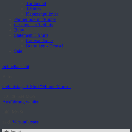
Turnbeutel
T-Shirts
Kapuzenpullover
Partnerlook mit Puppe
Geschwister T-Shirts
Baby
Statement T-Shirts
Caravan-Zone
Betrunken - Deutsch
Sale
Schnellansicht
Baby
Geburtstags-T-Shirt “Minnie Mouse”
€
22,00
inkl. MwSt.
Ausführung wählen
Dieses
inkl. MwSt.
Produkt
weist
zzgl.
Versandkosten
mehrere
Varianten
miniloo.at