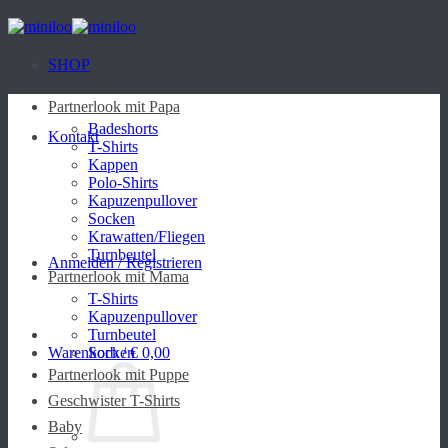
Zum
Inhalt
springen
SHOP
Partnerlook mit Papa
Badeshorts
Kontakt
T-Shirts
Kappen
Polo-Shirts
Kapuzenpullover
Socken
Krawatten/Fliegen
Turnbeutel
Anmelden / Registrieren
Partnerlook mit Mama
T-Shirts
Kapuzenpullover
Turnbeutel
Warenkorb /
Socken
€
0,00
Partnerlook mit Puppe
Geschwister T-Shirts
Baby