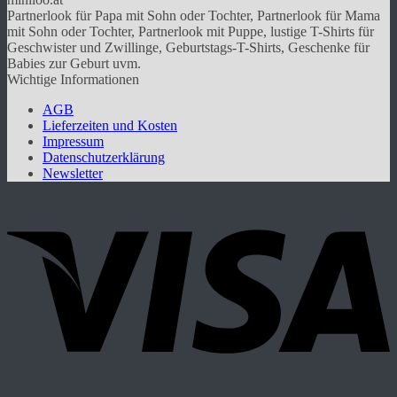
auf.
Partnerlook für Papa mit Sohn oder Tochter, Partnerlook für Mama
Die
mit Sohn oder Tochter, Partnerlook mit Puppe, lustige T-Shirts für
Optionen
Geschwister und Zwillinge, Geburtstags-T-Shirts, Geschenke für
können
Babies zur Geburt uvm.
auf
Wichtige Informationen
der
Produktseite
AGB
gewählt
Lieferzeiten und Kosten
werden
Impressum
Datenschutzerklärung
Newsletter