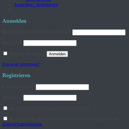
Anmelden / Registrieren
Anmelden
Erforderlich
Benutzername oder E-Mail-Adresse
*
Erforderlich
Passwort
*
Angemeldet bleiben
Anmelden
Passwort vergessen?
Registrieren
Erforderlich
E-Mail-Adresse
*
Erforderlich
Passwort
*
Zu unserem Newsletter anmelden
(optional)
Ja, ich möchte ein Kundenkonto eröffnen und akzeptiere die
Datenschutzerklärung
.
*