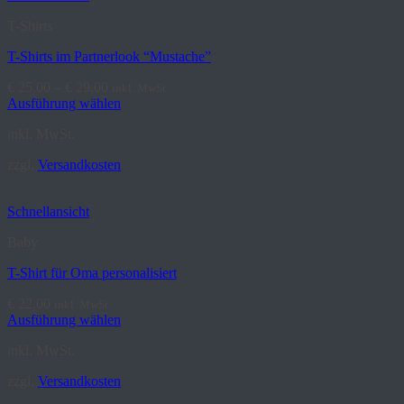
T-Shirts
T-Shirts im Partnerlook “Mustache”
€
25,00
–
€
29,00
inkl. MwSt.
Ausführung wählen
Dieses
inkl. MwSt.
Produkt
weist
zzgl.
Versandkosten
mehrere
Varianten
auf.
Schnellansicht
Die
Optionen
Baby
können
auf
T-Shirt für Oma personalisiert
der
Produktseite
€
22,00
inkl. MwSt.
gewählt
Ausführung wählen
werden
Dieses
inkl. MwSt.
Produkt
weist
zzgl.
Versandkosten
mehrere
Varianten