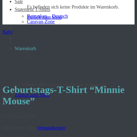
Sale
Es befinden sich keine Produkte im Warenkorb.
Statement T-Shirts
Betrunken – Deutsch
Zurück zum Shop
Caravan-Zone
Baby
Warenkorb
Es befinden sich keine Produkte im Warenkorb.
Geburtstags-T-Shirt “Minnie
Zurück zum Shop
Mouse”
€
22,00
inkl. MwSt.
inkl. MwSt.
zzgl.
Versandkosten