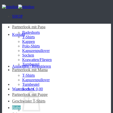
Zum
Inhalt
springen
SHOP
Partnerlook mit Papa
Badeshorts
Kontakt
T-Shirts
Kappen
Polo-Shirts
Kapuzenpullover
Socken
Krawatten/Fliegen
Turnbeutel
Anmelden / Registrieren
Partnerlook mit Mama
T-Shirts
Kapuzenpullover
Turnbeutel
Warenkorb /
Socken
€
0,00
Partnerlook mit Puppe
Geschwister T-Shirts
Baby