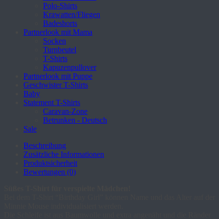
Polo-Shirts
Krawatten/Fliegen
Badeshorts
Partnerlook mit Mama
Socken
Turnbeutel
T-Shirts
Kapuzenpullover
Partnerlook mit Puppe
Geschwister T-Shirts
Baby
Statement T-Shirts
Caravan-Zone
Betrunken - Deutsch
Sale
Beschreibung
Zusätzliche Informationen
Produktsicherheit
Bewertungen (0)
Süßes T-Shirt für verspielte Mädchen!
Bei dem T-Shirt “Birthday Girl” können Name und das Alter auf der
Minnie Mouse individualisiert werden.
Die Schleife ist aus Baumwolle und extra angenäht und die Ränder