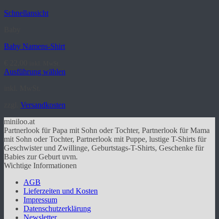
auf.
Schnellansicht
Die
Optionen
Baby
können
auf
Baby Namens-Shirt
der
Produktseite
€
22,00
inkl. MwSt.
gewählt
Ausführung wählen
werden
Dieses
inkl. MwSt.
Produkt
weist
zzgl.
Versandkosten
mehrere
Varianten
miniloo.at
auf.
Partnerlook für Papa mit Sohn oder Tochter, Partnerlook für Mama
Die
mit Sohn oder Tochter, Partnerlook mit Puppe, lustige T-Shirts für
Optionen
Geschwister und Zwillinge, Geburtstags-T-Shirts, Geschenke für
können
Babies zur Geburt uvm.
auf
Wichtige Informationen
der
Produktseite
AGB
gewählt
Lieferzeiten und Kosten
werden
Impressum
Datenschutzerklärung
Newsletter