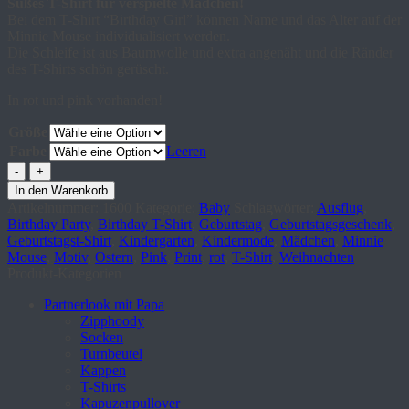
Süßes T-Shirt für verspielte Mädchen!
Bei dem T-Shirt “Birthday Girl” können Name und das Alter auf der
Minnie Mouse individualisiert werden.
Die Schleife ist aus Baumwolle und extra angenäht und die Ränder
des T-Shirts schön gerüscht.
In rot und pink vorhanden!
Größe
Farbe
Leeren
Geburtstags-
T-
In den Warenkorb
Shirt
Artikelnummer:
1600
Kategorie:
Baby
Schlagwörter:
Ausflug
,
"Minnie
Birthday Party
,
Birthday T-Shirt
,
Geburtstag
,
Geburtstagsgeschenk
,
Mouse"
Geburtstagst-Shirt
,
Kindergarten
,
Kindermode
,
Mädchen
,
Minnie
Menge
Mouse
,
Motiv
,
Ostern
,
Pink
,
Print
,
rot
,
T-Shirt
,
Weihnachten
Produkt-Kategorien
Partnerlook mit Papa
Zipphoody
Socken
Turnbeutel
Kappen
T-Shirts
Kapuzenpullover