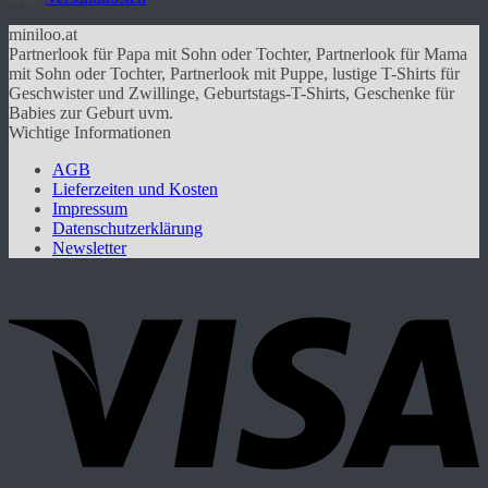
mehrere
Varianten
miniloo.at
auf.
Partnerlook für Papa mit Sohn oder Tochter, Partnerlook für Mama
Die
mit Sohn oder Tochter, Partnerlook mit Puppe, lustige T-Shirts für
Optionen
Geschwister und Zwillinge, Geburtstags-T-Shirts, Geschenke für
können
Babies zur Geburt uvm.
auf
Wichtige Informationen
der
Produktseite
AGB
gewählt
Lieferzeiten und Kosten
werden
Impressum
Datenschutzerklärung
Newsletter