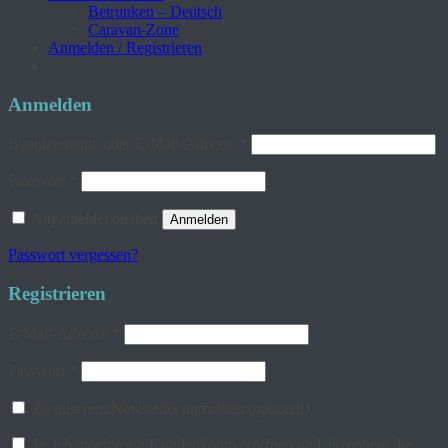
Betrunken – Deutsch
Caravan-Zone
Anmelden / Registrieren
Anmelden
Erforderlich
Benutzername oder E-Mail-Adresse
*
Erforderlich
Passwort
*
Angemeldet bleiben
Anmelden
Passwort vergessen?
Registrieren
Erforderlich
E-Mail-Adresse
*
Erforderlich
Passwort
*
Zu unserem Newsletter anmelden
(optional)
Ja, ich möchte ein Kundenkonto eröffnen und akzeptiere die