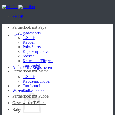
Zum
Inhalt
springen
SHOP
Partnerlook mit Papa
Badeshorts
Kontakt
T-Shirts
Kappen
Polo-Shirts
Kapuzenpullover
Socken
Krawatten/Fliegen
Turnbeutel
Anmelden / Registrieren
Partnerlook mit Mama
T-Shirts
Kapuzenpullover
Turnbeutel
Warenkorb /
Socken
€
0,00
Partnerlook mit Puppe
Geschwister T-Shirts
Baby