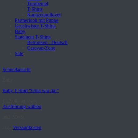
Turnbeutel
T-Shirts
Kapuzenpullover
Partnerlook mit Puppe
Geschwister T-Shirts
Baby
Statement T-Shirts
Betrunken - Deutsch
Caravan-Zone
Sale
Schnellansicht
Baby
Baby T-Shirt “Oma war da!”
€
22,00
inkl. MwSt.
Ausführung wählen
Dieses
inkl. MwSt.
Produkt
weist
zzgl.
Versandkosten
mehrere
Varianten