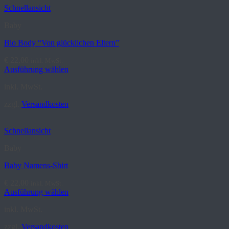
Schnellansicht
Baby
Bio Body “Von glücklichen Eltern”
€
22,00
inkl. MwSt.
Ausführung wählen
Dieses
inkl. MwSt.
Produkt
weist
zzgl.
Versandkosten
mehrere
Varianten
auf.
Schnellansicht
Die
Optionen
Baby
können
auf
Baby Namens-Shirt
der
Produktseite
€
22,00
inkl. MwSt.
gewählt
Ausführung wählen
werden
Dieses
inkl. MwSt.
Produkt
weist
zzgl.
Versandkosten
mehrere