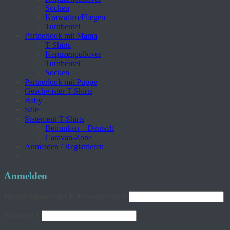
Socken
Krawatten/Fliegen
Turnbeutel
Partnerlook mit Mama
T-Shirts
Kapuzenpullover
Turnbeutel
Socken
Partnerlook mit Puppe
Geschwister T-Shirts
Baby
Sale
Statement T-Shirts
Betrunken – Deutsch
Caravan-Zone
Anmelden / Registrieren
Anmelden
Erforderlich
Benutzername oder E-Mail-Adresse
*
Erforderlich
Passwort
*