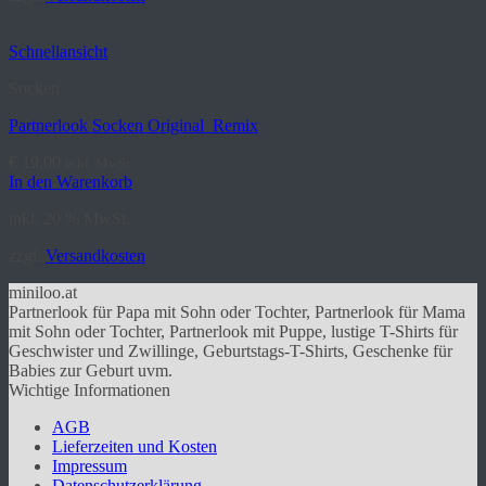
Varianten
auf.
Schnellansicht
Die
Optionen
Socken
können
auf
Partnerlook Socken Original_Remix
der
Produktseite
€
19,00
inkl. MwSt.
gewählt
In den Warenkorb
werden
inkl. 20 % MwSt.
zzgl.
Versandkosten
miniloo.at
Partnerlook für Papa mit Sohn oder Tochter, Partnerlook für Mama
mit Sohn oder Tochter, Partnerlook mit Puppe, lustige T-Shirts für
Geschwister und Zwillinge, Geburtstags-T-Shirts, Geschenke für
Babies zur Geburt uvm.
Wichtige Informationen
AGB
Lieferzeiten und Kosten
Impressum
Datenschutzerklärung