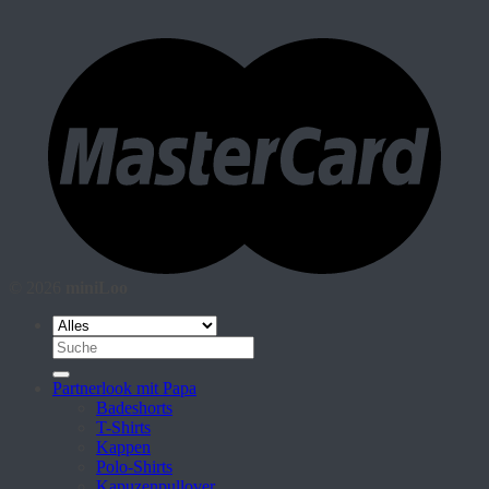
© 2026
miniLoo
Suche
nach:
Partnerlook mit Papa
Badeshorts
T-Shirts
Kappen
Polo-Shirts
Kapuzenpullover