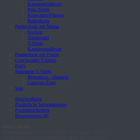
Kapuzenpullover
Polo-Shirts
Krawatten/Fliegen
Badeshorts
Partnerlook mit Mama
Socken
Turnbeutel
T-Shirts
Kapuzenpullover
Partnerlook mit Puppe
Geschwister T-Shirts
Baby
Statement T-Shirts
Betrunken - Deutsch
Caravan-Zone
Sale
Beschreibung
Zusätzliche Informationen
Produktsicherheit
Bewertungen (0)
Oma war da!
Ein entzückendes T-Shirt, das für sich spricht, oder?
Gerne auch mit Personalisierung. Bitte um Nachricht: