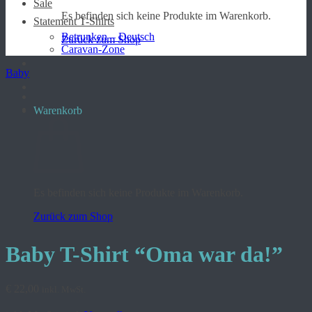
Sale
Es befinden sich keine Produkte im Warenkorb.
Statement T-Shirts
Betrunken – Deutsch
Zurück zum Shop
Caravan-Zone
Baby
Warenkorb
Es befinden sich keine Produkte im Warenkorb.
Zurück zum Shop
Baby T-Shirt “Oma war da!”
€
22,00
inkl. MwSt.