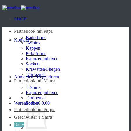
Zum
Inhalt
springen
SHOP
Partnerlook mit Papa
Badeshorts
Kontakt
T-Shirts
Kappen
Polo-Shirts
Kapuzenpullover
Socken
Krawatten/Fliegen
Turnbeutel
Anmelden / Registrieren
Partnerlook mit Mama
T-Shirts
Kapuzenpullover
Turnbeutel
Warenkorb /
Socken
€
0,00
Partnerlook mit Puppe
Geschwister T-Shirts
Baby