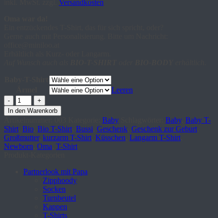
inkl. MwSt.
zzgl.
Versandkosten
Oma war da!
Ein entzückendes T-Shirt, das für sich spricht, oder?
Gerne auch mit Personalisierung. Bitte um Nachricht:
office@miniloo.at
Erhältlich als Kurz- oder Langarm.
Auf Wunsch auch als
BIO-T-SHIRT
oder
BIO-BODY
erhältlich.
Baby-T-Shirt
Ärmel
Leeren
Baby
T-
In den Warenkorb
Shirt
Artikelnummer:
003
Kategorie:
Baby
Schlagwörter:
Baby
,
Baby T-
"Oma
Shirt
,
Bio
,
Bio T-Shirt
,
Bussi
,
Geschenk
,
Geschenk zur Geburt
,
war
Großmutter
,
kurzarm T-Shirt
,
Küsschen
,
Langarm T-Shirt
,
da!"
Newborn
,
Oma
,
T-Shirt
Menge
Produkt-Kategorien
Partnerlook mit Papa
Zipphoody
Socken
Turnbeutel
Kappen
T-Shirts