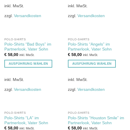
werden
werden
Produkt
Produkt
inkl. MwSt.
inkl. MwSt.
weist
weist
mehrere
mehrere
zzgl.
Versandkosten
zzgl.
Versandkosten
Varianten
Varianten
auf.
auf.
Die
Die
Optionen
NICHT VORRÄTIG
Optionen
POLO-SHIRTS
POLO-SHIRTS
Polo-Shirts “Bad Boys” im
Polo-Shirts “Angels” im
können
können
Partnerlook, Vater Sohn
Partnerlook, Vater Sohn
auf
auf
€
58,00
€
58,00
inkl. MwSt.
inkl. MwSt.
der
der
Produktseite
Produktseite
AUSFÜHRUNG WÄHLEN
AUSFÜHRUNG WÄHLEN
gewählt
gewählt
Dieses
Dieses
werden
werden
Produkt
Produkt
inkl. MwSt.
inkl. MwSt.
weist
weist
mehrere
mehrere
zzgl.
Versandkosten
zzgl.
Versandkosten
Varianten
Varianten
auf.
auf.
Die
Die
Optionen
Optionen
POLO-SHIRTS
POLO-SHIRTS
Polo-Shirts “LA” im
Polo-Shirts “Houston Smile” im
können
können
Partnerlook, Vater Sohn
Partnerlook, Vater Sohn
auf
auf
€
58,00
€
58,00
inkl. MwSt.
inkl. MwSt.