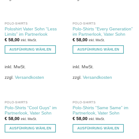
Varianten
Varianten
auf.
auf.
Die
Die
Optionen
Optionen
POLO-SHIRTS
POLO-SHIRTS
Poloshirt Vater Sohn “Less
Polo-Shirts “Every Generation”
können
können
Limits” im Partnerlook
im Partnerlook, Vater Sohn
auf
auf
€
58,00
€
58,00
inkl. MwSt.
inkl. MwSt.
der
der
Produktseite
Produktseite
AUSFÜHRUNG WÄHLEN
AUSFÜHRUNG WÄHLEN
gewählt
gewählt
Dieses
Dieses
werden
werden
Produkt
Produkt
inkl. MwSt.
inkl. MwSt.
weist
weist
mehrere
mehrere
zzgl.
Versandkosten
zzgl.
Versandkosten
Varianten
Varianten
auf.
auf.
Die
Die
Optionen
Optionen
POLO-SHIRTS
POLO-SHIRTS
Polo-Shirts “Cool Guys” im
Polo-Shirts “Same Same” im
können
können
Partnerlook, Vater Sohn
Partnerlook, Vater Sohn
auf
auf
€
58,00
€
58,00
inkl. MwSt.
inkl. MwSt.
der
der
Produktseite
Produktseite
AUSFÜHRUNG WÄHLEN
AUSFÜHRUNG WÄHLEN
gewählt
gewählt
Dieses
Dieses