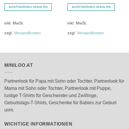
der
der
Produktseite
Produktseite
AUSFÜHRUNG WÄHLEN
AUSFÜHRUNG WÄHLEN
gewählt
gewählt
Dieses
Dieses
werden
werden
Produkt
Produkt
inkl. MwSt.
inkl. MwSt.
weist
weist
mehrere
mehrere
zzgl.
Versandkosten
zzgl.
Versandkosten
Varianten
Varianten
auf.
auf.
Die
Die
Optionen
Optionen
können
können
MINILOO.AT
auf
auf
der
der
Produktseite
Produktseite
Partnerlook für Papa mit Sohn oder Tochter, Partnerlook für
gewählt
gewählt
Mama mit Sohn oder Tochter, Partnerlook mit Puppe,
werden
werden
lustige T-Shirts für Geschwister und Zwillinge,
Geburtstags-T-Shirts, Geschenke für Babies zur Geburt
uvm.
WICHTIGE INFORMATIONEN