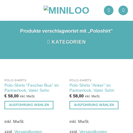
Zum
Inhalt
springen
Produkte verschlagwortet mit „Poloshirt“
KATEGORIEN
POLO-SHIRTS
POLO-SHIRTS
Polo-Shirts “Fescher Bua” im
Polo-Shirts “Anker” im
Partnerlook, Vater Sohn
Partnerlook, Vater Sohn
€
58,00
€
58,00
inkl. MwSt.
inkl. MwSt.
AUSFÜHRUNG WÄHLEN
AUSFÜHRUNG WÄHLEN
Dieses
Dieses
Produkt
Produkt
inkl. MwSt.
inkl. MwSt.
weist
weist
mehrere
mehrere
zzgl.
Versandkosten
zzgl.
Versandkosten