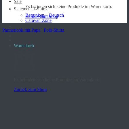
Sale
Es befinden sich keine Produkte im Warenkorb.
Statement T-Shirts
Betrunken – Deutsch
Zurück zum Shop
Caravan-Zone
Partnerlook mit Papa
/
Polo-Shirts
Warenkorb
Es befinden sich keine Produkte im Warenkorb.
Zurück zum Shop