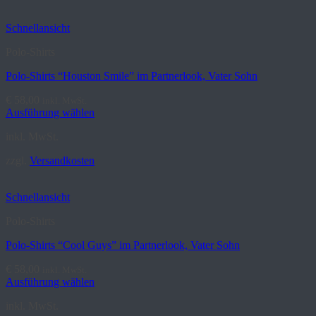
Schnellansicht
Polo-Shirts
Polo-Shirts “Houston Smile” im Partnerlook, Vater Sohn
€
58,00
inkl. MwSt.
Ausführung wählen
Dieses
inkl. MwSt.
Produkt
weist
zzgl.
Versandkosten
mehrere
Varianten
auf.
Schnellansicht
Die
Optionen
Polo-Shirts
können
auf
Polo-Shirts “Cool Guys” im Partnerlook, Vater Sohn
der
Produktseite
€
58,00
inkl. MwSt.
gewählt
Ausführung wählen
werden
Dieses
inkl. MwSt.
Produkt