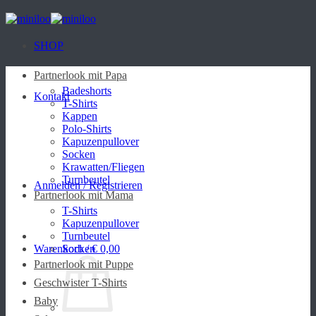
Zum
Inhalt
springen
SHOP
Partnerlook mit Papa
Badeshorts
Kontakt
T-Shirts
Kappen
Polo-Shirts
Kapuzenpullover
Socken
Krawatten/Fliegen
Turnbeutel
Anmelden / Registrieren
Partnerlook mit Mama
T-Shirts
Kapuzenpullover
Turnbeutel
Warenkorb /
Socken
€
0,00
Partnerlook mit Puppe
Geschwister T-Shirts
Baby