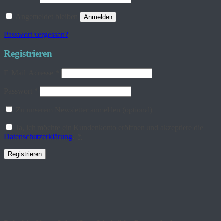
Angemeldet bleiben
Anmelden
Passwort vergessen?
Registrieren
Erforderlich
E-Mail-Adresse
*
Erforderlich
Passwort
*
Zu unserem Newsletter anmelden
(optional)
Ja, ich möchte ein Kundenkonto eröffnen und akzeptiere die
Datenschutzerklärung
.
*
Registrieren