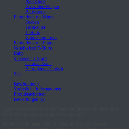
Polo-Shirts
Krawatten/Fliegen
Badeshorts
Partnerlook mit Mama
Socken
Turnbeutel
T-Shirts
Kapuzenpullover
Partnerlook mit Puppe
Geschwister T-Shirts
Baby
Statement T-Shirts
Caravan-Zone
Betrunken - Deutsch
Sale
Beschreibung
Zusätzliche Informationen
Produktsicherheit
Bewertungen (0)
Ganz nach dem Motto “Same Same but different” punkten diese
Poloshirts im Partnerlook für Vater und Sohn.
Im Partnerlook macht alles, ob Ausflug, Restaurantbesuch,