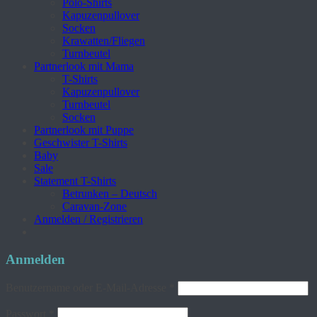
Polo-Shirts
Kapuzenpullover
Socken
Krawatten/Fliegen
Turnbeutel
Partnerlook mit Mama
T-Shirts
Kapuzenpullover
Turnbeutel
Socken
Partnerlook mit Puppe
Geschwister T-Shirts
Baby
Sale
Statement T-Shirts
Betrunken – Deutsch
Caravan-Zone
Anmelden / Registrieren
Anmelden
Erforderlich
Benutzername oder E-Mail-Adresse
*
Erforderlich
Passwort
*