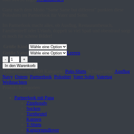
Ganz nach dem Motto “Same Same but different” punkten diese
Poloshirts im Partnerlook für Vater und Sohn.
Im Partnerlook macht alles, ob Ausflug, Restaurantbesuch,
Familientreff oder Urlaub, doppelt so viel Spaß und obendrauf sorgt
es noch für schöne Bilder!
Größe Kind
Größe Vater
Leeren
Poloshirt
Vater
In den Warenkorb
Sohn
Artikelnummer:
1009
Kategorie:
Polo-Shirts
Schlagwörter:
Ausflug
,
"Less
Navy
,
Ostern
,
Partnerlook
,
Poloshirt
,
Vater Sohn
,
Vatertag
,
Limits"
Weihnachten
im
Produkt-Kategorien
Partnerlook
Menge
Partnerlook mit Papa
Zipphoody
Socken
Turnbeutel
Kappen
T-Shirts
Kapuzenpullover