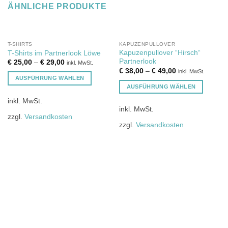
ÄHNLICHE PRODUKTE
T-SHIRTS
KAPUZENPULLOVER
Kapuzenpullover “Hirsch“
T-Shirts im Partnerlook Löwe
Partnerlook
€
25,00
–
€
29,00
inkl. MwSt.
€
38,00
–
€
49,00
inkl. MwSt.
AUSFÜHRUNG WÄHLEN
AUSFÜHRUNG WÄHLEN
Dieses
Dieses
inkl. MwSt.
Produkt
inkl. MwSt.
Produkt
weist
zzgl.
Versandkosten
weist
mehrere
zzgl.
Versandkosten
mehrere
Varianten
Varianten
auf.
auf.
Die
Die
Optionen
Optionen
können
können
auf
auf
der
der
Produktseite
Produktseite
gewählt
gewählt