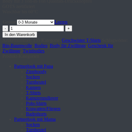
Body mit 3 Ton-in-Ton Qualitäts-Druckknöpfen
GOTS zertifiziert
Waschbar bis 60°C
Grösse
Leeren
Babybodies
für
In den Warenkorb
Zwillinge
Artikelnummer:
155
Kategorie:
Geschwister T-Shirts
Schlagwörter:
Motiv
Bio-Baumwolle
,
Bodies
,
Body für Zwillinge
,
Geschenk für
"Kuh"
Zwillinge
,
Twinbodies
Menge
Produkt-Kategorien
Partnerlook mit Papa
Zipphoody
Socken
Turnbeutel
Kappen
T-Shirts
Kapuzenpullover
Polo-Shirts
Krawatten/Fliegen
Badeshorts
Partnerlook mit Mama
Socken
Turnbeutel