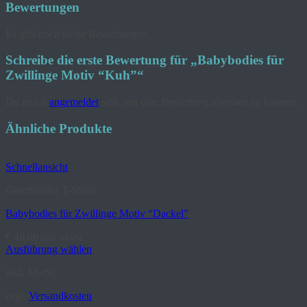
Bewertungen
Es gibt noch keine Bewertungen.
Schreibe die erste Bewertung für „Babybodies für
Zwillinge Motiv “Kuh”“
Du musst
angemeldet
sein, um eine Bewertung abgeben zu können.
Ähnliche Produkte
Schnellansicht
Geschwister T-Shirts
Babybodies für Zwillinge Motiv “Dackel”
€
48,00
inkl. MwSt.
Ausführung wählen
Dieses
inkl. MwSt.
Produkt
weist
zzgl.
Versandkosten
mehrere