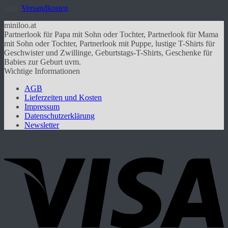
weist
zzgl.
Versandkosten
mehrere
Varianten
miniloo.at
auf.
Partnerlook für Papa mit Sohn oder Tochter, Partnerlook für Mama
Die
mit Sohn oder Tochter, Partnerlook mit Puppe, lustige T-Shirts für
Optionen
Geschwister und Zwillinge, Geburtstags-T-Shirts, Geschenke für
können
Babies zur Geburt uvm.
auf
Wichtige Informationen
der
Produktseite
AGB
gewählt
Lieferzeiten und Kosten
werden
Impressum
Datenschutzerklärung
Newsletter