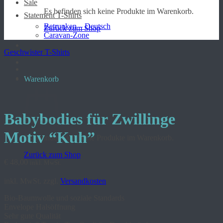
Sale
Es befinden sich keine Produkte im Warenkorb.
Statement T-Shirts
Betrunken – Deutsch
Zurück zum Shop
Caravan-Zone
Geschwister T-Shirts
Warenkorb
Babybodies für Zwillinge
Motiv “Kuh”
Es befinden sich keine Produkte im Warenkorb.
Zurück zum Shop
€
48,00
inkl. MwSt.
inkl. MwSt.
zzgl.
Versandkosten
Bio-Baumwolle und soziale Standards
Envelope Halsöffnung
Sehr gute Qualität