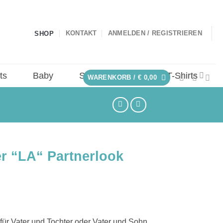
KONTAKT
ANMELDEN / REGISTRIEREN
SHOP
ts
Baby
Sale
Statement T-Shirts
WARENKORB /
€
0,00
r “LA“ Partnerlook
ür Vater und Tochter oder Vater und Sohn