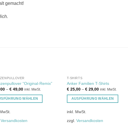
alt gemacht!
ich.
UZENPULLOVER
T-SHIRTS
zenpullover “Original-Remix”
Anker Familien T-Shirts
,00
–
€
49,00
€
25,00
–
€
29,00
inkl. MwSt.
inkl. MwSt.
USFÜHRUNG WÄHLEN
AUSFÜHRUNG WÄHLEN
es
Dieses
 MwSt.
inkl. MwSt.
ukt
Produkt
weist
.
Versandkosten
zzgl.
Versandkosten
ere
mehrere