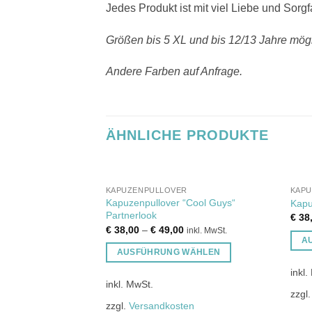
Jedes Produkt ist mit viel Liebe und Sorgf
Größen bis 5 XL und bis 12/13 Jahre mögl
Andere Farben auf Anfrage.
ÄHNLICHE PRODUKTE
KAPUZENPULLOVER
KAP
Kapuzenpullover “Cool Guys“
Kapu
Partnerlook
€
38
€
38,00
–
€
49,00
inkl. MwSt.
A
AUSFÜHRUNG WÄHLEN
Dies
Dieses
inkl.
Prod
inkl. MwSt.
Produkt
weist
zzgl
weist
mehr
zzgl.
Versandkosten