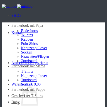
Zum
Inhalt
springen
SHOP
Partnerlook mit Papa
Badeshorts
Kontakt
T-Shirts
Kappen
Polo-Shirts
Kapuzenpullover
Socken
Krawatten/Fliegen
Turnbeutel
Anmelden / Registrieren
Partnerlook mit Mama
T-Shirts
Kapuzenpullover
Turnbeutel
Warenkorb /
Socken
€
0,00
Partnerlook mit Puppe
Geschwister T-Shirts
Baby