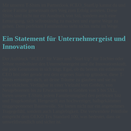
Mit unseren T-Shirts im Partnerlook #CEO_StartUp kannst du und
deine Familie gemeinsam den Weg zum Erfolg antreten. Diese
Shirts sind nicht nur ein Ausdruck von Stil, sondern auch eine
Ermutigung, sich selbstständig zu machen und eigene Wege zu
gehen. Dem perfekten Familienfoto steht nichts mehr im Wege.
Ein Statement für Unternehmergeist und
Innovation
Der Aufdruck “#CEO” für Väter und “Start Up” für Töchter oder
Söhne symbolisiert den Unternehmergeist und die Innovationskraft,
die jede Generation in sich trägt. Egal, ob du bereits ein erfahrener
CEO bist oder gerade erst dein eigenes Start-up gründest, diese T-
Shirts ermutigen dich, an deine Träume zu glauben und sie zu
verwirklichen. Verfügbar in einer Vielzahl von Größen, von
Neugeborenen bis zu Erwachsenen in Größen von S bis 5XL,
bieten unsere T-Shirts jedem Familienmitglied den perfekten Sitz
und Tragekomfort. Hergestellt aus hochwertiger, halbgekämmter
ringgesponnener Baumwolle. Sie bieten nicht nur ein angenehmes
Tragegefühl, sondern auch Langlebigkeit. Die verwendete Printfolie
entspricht dem OEKO Tex Standard 100, was bedeutet, dass sie
umweltfreundlich und sicher ist.