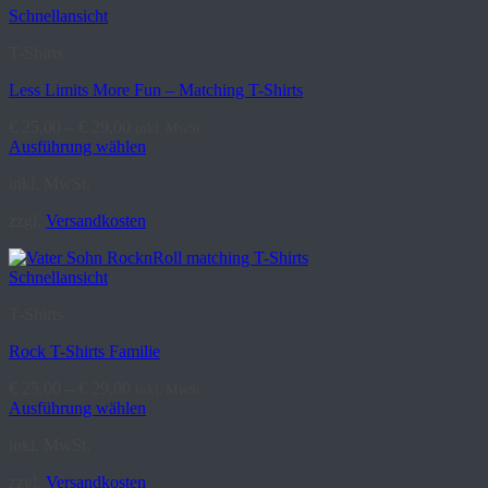
Schnellansicht
T-Shirts
Less Limits More Fun – Matching T-Shirts
€
25,00
–
€
29,00
inkl. MwSt.
Ausführung wählen
Dieses
inkl. MwSt.
Produkt
weist
zzgl.
Versandkosten
mehrere
Varianten
auf.
Schnellansicht
Die
Optionen
T-Shirts
können
auf
Rock T-Shirts Familie
der
Produktseite
€
25,00
–
€
29,00
inkl. MwSt.
gewählt
Ausführung wählen
werden
Dieses
inkl. MwSt.
Produkt
weist
zzgl.
Versandkosten
mehrere