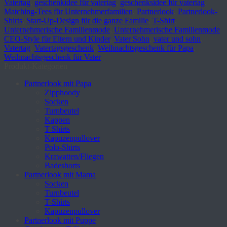
Vatertag
,
geschenkidee für vatertag
,
geschenksidee für vatertag
,
Matching-Tees für Unternehmerfamilien
,
Partnerlook
,
Partnerlook-
Shirts
,
Start-Up-Design für die ganze Familie
,
T-Shirt
,
Unternehmerische Familienmode
,
Unternehmerische Familienmode
CEO-Style für Eltern und Kinder
,
Vater Sohn
,
vater und sohn
,
Vatertag
,
Vatertagsgeschenk
,
Weihnachtsgeschenk für Papa
,
Weihnachtsgeschenk für Vater
Produkt-Kategorien
Partnerlook mit Papa
Zipphoody
Socken
Turnbeutel
Kappen
T-Shirts
Kapuzenpullover
Polo-Shirts
Krawatten/Fliegen
Badeshorts
Partnerlook mit Mama
Socken
Turnbeutel
T-Shirts
Kapuzenpullover
Partnerlook mit Puppe