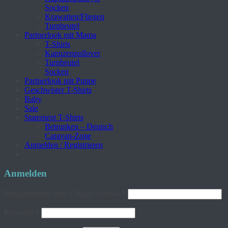
Socken
Krawatten/Fliegen
Turnbeutel
Partnerlook mit Mama
T-Shirts
Kapuzenpullover
Turnbeutel
Socken
Partnerlook mit Puppe
Geschwister T-Shirts
Baby
Sale
Statement T-Shirts
Betrunken – Deutsch
Caravan-Zone
Anmelden / Registrieren
Anmelden
Erforderlich
Benutzername oder E-Mail-Adresse
*
Erforderlich
Passwort
*