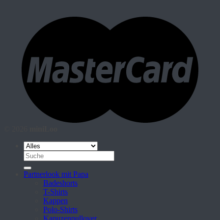
© 2026
miniLoo
Suche
nach:
Partnerlook mit Papa
Badeshorts
T-Shirts
Kappen
Polo-Shirts
Kapuzenpullover