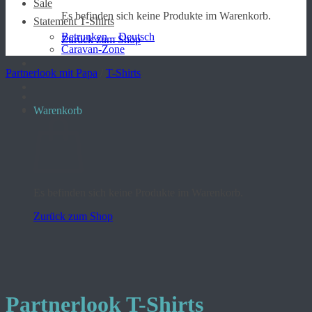
Sale
Es befinden sich keine Produkte im Warenkorb.
Statement T-Shirts
Betrunken – Deutsch
Zurück zum Shop
Caravan-Zone
Partnerlook mit Papa
/
T-Shirts
Warenkorb
Es befinden sich keine Produkte im Warenkorb.
Zurück zum Shop
Partnerlook T-Shirts