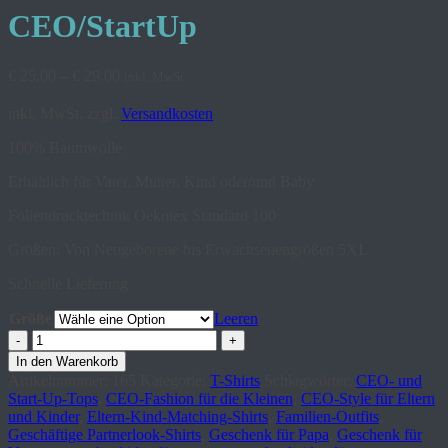
CEO/StartUp
€
25,00
–
€
29,00
inkl. MwSt.
inkl. MwSt.
zzgl.
Versandkosten
100% Baumwolle
Erhältlich für Vater, Mutter, Kind oder/und Baby
Foliendrucktechnik Oekotex Standard 100
Größen: Von Neugeborene bis Erwachsenengrößen 5XL
Schnelle Lieferung
Größe
Leeren
Partnerlook
T-
In den Warenkorb
Shirts
Artikelnummer:
165
Kategorie:
T-Shirts
Schlagwörter:
CEO- und
CEO/StartUp
Start-Up-Tops
,
CEO-Fashion für die Kleinen
,
CEO-Style für Eltern
Menge
und Kinder
,
Eltern-Kind-Matching-Shirts
,
Familien-Outfits
,
Geschäftige Partnerlook-Shirts
,
Geschenk für Papa
,
Geschenk für