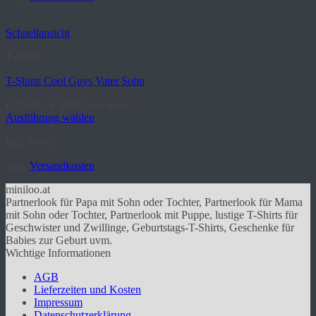
Varianten
auf.
Schnellansicht
Die
Optionen
T-Shirts
können
auf
T-Shirts Cool Guys Vater Sohn
der
Produktseite
€
25,00
–
€
29,00
inkl. MwSt.
gewählt
Ausführung wählen
werden
Dieses
inkl. MwSt.
Produkt
weist
zzgl.
Versandkosten
mehrere
Varianten
miniloo.at
auf.
Partnerlook für Papa mit Sohn oder Tochter, Partnerlook für Mama
Die
mit Sohn oder Tochter, Partnerlook mit Puppe, lustige T-Shirts für
Optionen
Geschwister und Zwillinge, Geburtstags-T-Shirts, Geschenke für
können
Babies zur Geburt uvm.
auf
Wichtige Informationen
der
Produktseite
AGB
gewählt
Lieferzeiten und Kosten
werden
Impressum
Datenschutzerklärung